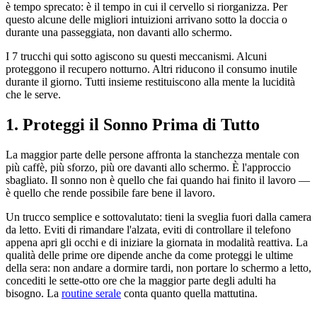
è tempo sprecato: è il tempo in cui il cervello si riorganizza. Per
questo alcune delle migliori intuizioni arrivano sotto la doccia o
durante una passeggiata, non davanti allo schermo.
I 7 trucchi qui sotto agiscono su questi meccanismi. Alcuni
proteggono il recupero notturno. Altri riducono il consumo inutile
durante il giorno. Tutti insieme restituiscono alla mente la lucidità
che le serve.
1. Proteggi il Sonno Prima di Tutto
La maggior parte delle persone affronta la stanchezza mentale con
più caffè, più sforzo, più ore davanti allo schermo. È l'approccio
sbagliato. Il sonno non è quello che fai quando hai finito il lavoro —
è quello che rende possibile fare bene il lavoro.
Un trucco semplice e sottovalutato: tieni la sveglia fuori dalla camera
da letto. Eviti di rimandare l'alzata, eviti di controllare il telefono
appena apri gli occhi e di iniziare la giornata in modalità reattiva. La
qualità delle prime ore dipende anche da come proteggi le ultime
della sera: non andare a dormire tardi, non portare lo schermo a letto,
concediti le sette-otto ore che la maggior parte degli adulti ha
bisogno. La
routine serale
conta quanto quella mattutina.