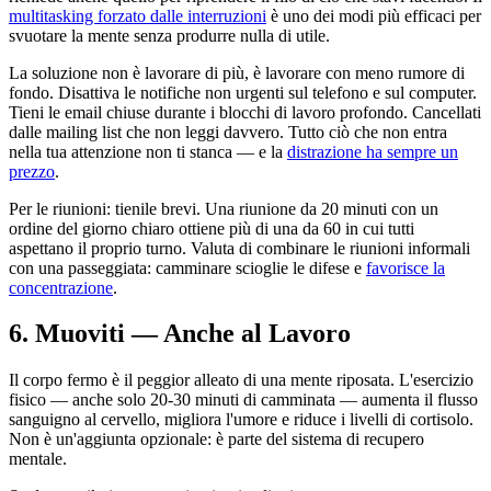
multitasking forzato dalle interruzioni
è uno dei modi più efficaci per
svuotare la mente senza produrre nulla di utile.
La soluzione non è lavorare di più, è lavorare con meno rumore di
fondo. Disattiva le notifiche non urgenti sul telefono e sul computer.
Tieni le email chiuse durante i blocchi di lavoro profondo. Cancellati
dalle mailing list che non leggi davvero. Tutto ciò che non entra
nella tua attenzione non ti stanca — e la
distrazione ha sempre un
prezzo
.
Per le riunioni: tienile brevi. Una riunione da 20 minuti con un
ordine del giorno chiaro ottiene più di una da 60 in cui tutti
aspettano il proprio turno. Valuta di combinare le riunioni informali
con una passeggiata: camminare scioglie le difese e
favorisce la
concentrazione
.
6. Muoviti — Anche al Lavoro
Il corpo fermo è il peggior alleato di una mente riposata. L'esercizio
fisico — anche solo 20-30 minuti di camminata — aumenta il flusso
sanguigno al cervello, migliora l'umore e riduce i livelli di cortisolo.
Non è un'aggiunta opzionale: è parte del sistema di recupero
mentale.