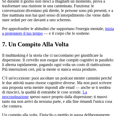
Se durante il giorno non riesci a ritagliarti un momento, prova a
trasformare una riunione in una camminata. Funziona: le
conversazioni diventano più dirette, le persone sono più presenti, e a
fine mattinata non hai quel senso di intorpidimento che viene dallo
stare seduti per ore davanti a uno schermo.
Per approfondire le abitudini che supportano l'energia mentale,
inizia
a proteggere il tuo tempo
— e il corpo che lo sostiene.
7. Un Compito Alla Volta
Il multitasking è la storia che ci raccontiamo per giustificare la
dispersione. Il cervello non esegue due compiti cognitivi in parallelo:
li alterna rapidamente, pagando ogni volta un costo di riattivazione.
Più interruzioni crei, più la mente si stanca senza produrre.
C'è un'eccezione: puoi ascoltare un podcast mentre cammini perché
le due attività usano risorse cognitive diverse. Ma non puoi scrivere
una proposta seria mentre rispondi alle email — anche se ti sembra
di riuscirci, la qualità di entrambe le cose scende.
La
procrastinazione
spesso nasce proprio dalla dispersione: ti muovi
tanto ma non arrivi da nessuna parte, e alla fine rimandi l'unica cosa
che contava.
Un compito alla volta. Finiscilo o mettilo in pausa deliberatamente.