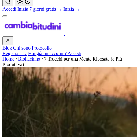
Accedi
Inizia 7 giorni gratis →
Inizia →
Blog
Chi sono
Protocollo
Registrati →
Hai già un account? Accedi
Home
/
Biohacking
/
7 Trucchi per una Mente Riposata (e Più
Produttiva)