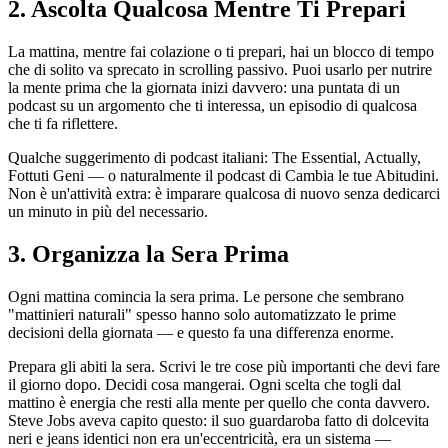
2. Ascolta Qualcosa Mentre Ti Prepari
La mattina, mentre fai colazione o ti prepari, hai un blocco di tempo
che di solito va sprecato in scrolling passivo. Puoi usarlo per nutrire
la mente prima che la giornata inizi davvero: una puntata di un
podcast su un argomento che ti interessa, un episodio di qualcosa
che ti fa riflettere.
Qualche suggerimento di podcast italiani: The Essential, Actually,
Fottuti Geni — o naturalmente il podcast di Cambia le tue Abitudini.
Non è un'attività extra: è imparare qualcosa di nuovo senza dedicarci
un minuto in più del necessario.
3. Organizza la Sera Prima
Ogni mattina comincia la sera prima. Le persone che sembrano
"mattinieri naturali" spesso hanno solo automatizzato le prime
decisioni della giornata — e questo fa una differenza enorme.
Prepara gli abiti la sera. Scrivi le tre cose più importanti che devi fare
il giorno dopo. Decidi cosa mangerai. Ogni scelta che togli dal
mattino è energia che resti alla mente per quello che conta davvero.
Steve Jobs aveva capito questo: il suo guardaroba fatto di dolcevita
neri e jeans identici non era un'eccentricità, era un sistema —