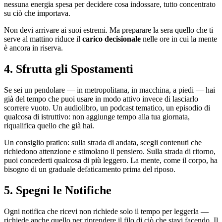
nessuna energia spesa per decidere cosa indossare, tutto concentrato
su ciò che importava.
Non devi arrivare ai suoi estremi. Ma preparare la sera quello che ti
serve al mattino riduce il
carico decisionale
nelle ore in cui la mente
è ancora in riserva.
4. Sfrutta gli Spostamenti
Se sei un pendolare — in metropolitana, in macchina, a piedi — hai
già del tempo che puoi usare in modo attivo invece di lasciarlo
scorrere vuoto. Un audiolibro, un podcast tematico, un episodio di
qualcosa di istruttivo: non aggiunge tempo alla tua giornata,
riqualifica quello che già hai.
Un consiglio pratico: sulla strada di andata, scegli contenuti che
richiedono attenzione e stimolano il pensiero. Sulla strada di ritorno,
puoi concederti qualcosa di più leggero. La mente, come il corpo, ha
bisogno di un graduale defaticamento prima del riposo.
5. Spegni le Notifiche
Ogni notifica che ricevi non richiede solo il tempo per leggerla —
richiede anche quello per riprendere il filo di ciò che stavi facendo. Il