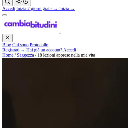
Accedi
Inizia 7 giorni gratis →
Inizia →
Blog
Chi sono
Protocollo
Registrati →
Hai già un account? Accedi
Home
/
Saggezza
/
18 lezioni apprese nella mia vita