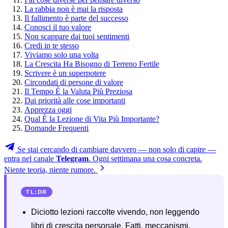
La rabbia non è mai la risposta
Il fallimento è parte del successo
Conosci il tuo valore
Non scappare dai tuoi sentimenti
Credi in te stesso
Viviamo solo una volta
La Crescita Ha Bisogno di Terreno Fertile
Scrivere è un superpotere
Circondati di persone di valore
Il Tempo È la Valuta Più Preziosa
Dai priorità alle cose importanti
Apprezza oggi
Qual È la Lezione di Vita Più Importante?
Domande Frequenti
Se stai cercando di cambiare davvero — non solo di capire —
entra nel canale
Telegram
. Ogni settimana una cosa concreta.
Niente teoria, niente rumore.
TL;DR
Diciotto lezioni raccolte vivendo, non leggendo
libri di crescita personale. Fatti, meccanismi,