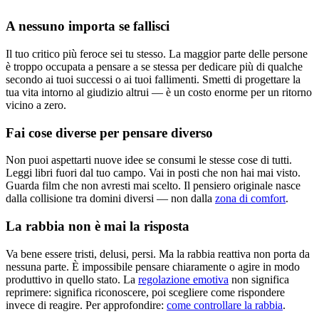
A nessuno importa se fallisci
Il tuo critico più feroce sei tu stesso. La maggior parte delle persone
è troppo occupata a pensare a se stessa per dedicare più di qualche
secondo ai tuoi successi o ai tuoi fallimenti. Smetti di progettare la
tua vita intorno al giudizio altrui — è un costo enorme per un ritorno
vicino a zero.
Fai cose diverse per pensare diverso
Non puoi aspettarti nuove idee se consumi le stesse cose di tutti.
Leggi libri fuori dal tuo campo. Vai in posti che non hai mai visto.
Guarda film che non avresti mai scelto. Il pensiero originale nasce
dalla collisione tra domini diversi — non dalla
zona di comfort
.
La rabbia non è mai la risposta
Va bene essere tristi, delusi, persi. Ma la rabbia reattiva non porta da
nessuna parte. È impossibile pensare chiaramente o agire in modo
produttivo in quello stato. La
regolazione emotiva
non significa
reprimere: significa riconoscere, poi scegliere come rispondere
invece di reagire. Per approfondire:
come controllare la rabbia
.