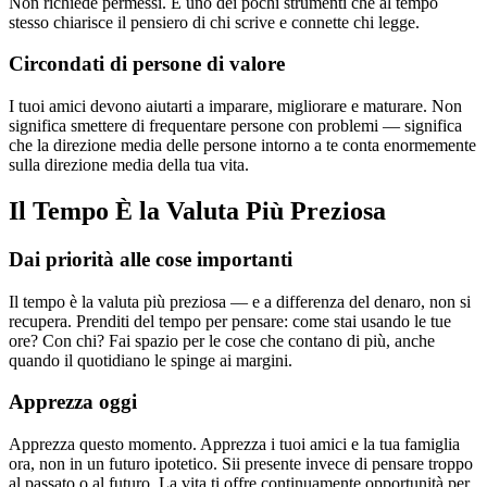
Non richiede permessi. È uno dei pochi strumenti che al tempo
stesso chiarisce il pensiero di chi scrive e connette chi legge.
Circondati di persone di valore
I tuoi amici devono aiutarti a imparare, migliorare e maturare. Non
significa smettere di frequentare persone con problemi — significa
che la direzione media delle persone intorno a te conta enormemente
sulla direzione media della tua vita.
Il Tempo È la Valuta Più Preziosa
Dai priorità alle cose importanti
Il tempo è la valuta più preziosa — e a differenza del denaro, non si
recupera. Prenditi del tempo per pensare: come stai usando le tue
ore? Con chi? Fai spazio per le cose che contano di più, anche
quando il quotidiano le spinge ai margini.
Apprezza oggi
Apprezza questo momento. Apprezza i tuoi amici e la tua famiglia
ora, non in un futuro ipotetico. Sii presente invece di pensare troppo
al passato o al futuro. La vita ti offre continuamente opportunità per