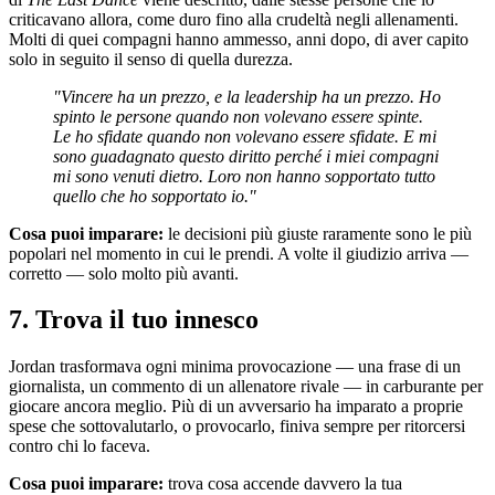
criticavano allora, come duro fino alla crudeltà negli allenamenti.
Molti di quei compagni hanno ammesso, anni dopo, di aver capito
solo in seguito il senso di quella durezza.
"Vincere ha un prezzo, e la leadership ha un prezzo. Ho
spinto le persone quando non volevano essere spinte.
Le ho sfidate quando non volevano essere sfidate. E mi
sono guadagnato questo diritto perché i miei compagni
mi sono venuti dietro. Loro non hanno sopportato tutto
quello che ho sopportato io."
Cosa puoi imparare:
le decisioni più giuste raramente sono le più
popolari nel momento in cui le prendi. A volte il giudizio arriva —
corretto — solo molto più avanti.
7. Trova il tuo innesco
Jordan trasformava ogni minima provocazione — una frase di un
giornalista, un commento di un allenatore rivale — in carburante per
giocare ancora meglio. Più di un avversario ha imparato a proprie
spese che sottovalutarlo, o provocarlo, finiva sempre per ritorcersi
contro chi lo faceva.
Cosa puoi imparare:
trova cosa accende davvero la tua