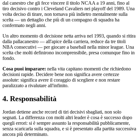
dal canestro che gli fece vincere il titolo NCAA a 19 anni, fino al
tiro decisivo contro i Cleveland Cavaliers nei playoff del 1989. Una
volta deciso di tirare, non tornava più indietro mentalmente sulla
scelta — un dettaglio che più di un compagno di squadra ha
confermato negli anni.
Un altro momento di decisione netta arriva nel 1993, quando si ritira
dalla pallacanestro — all'apice della carriera, reduce da tre titoli
NBA consecutivi — per giocare a baseball nella minor league. Una
scelta che molti definirono incomprensibile, presa comunque fino in
fondo.
Cosa puoi imparare:
nella vita capitano momenti che richiedono
decisioni rapide. Decidere bene non significa avere certezze
assolute: significa avere il coraggio di scegliere e non restare
paralizzato a rivalutare all'infinito.
4. Responsabilità
Jordan detiene anche record di tiri decisivi sbagliati, non solo
segnati. La differenza con molti altri leader è cosa è successo dopo
quegli errori: si è sempre assunto la responsabilità pubblicamente,
senza scaricarla sulla squadra, e si è presentato alla partita successiva
ancora più determinato.