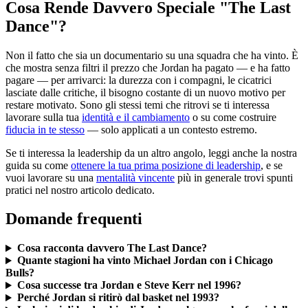
Cosa Rende Davvero Speciale "The Last
Dance"?
Non il fatto che sia un documentario su una squadra che ha vinto. È
che mostra senza filtri il prezzo che Jordan ha pagato — e ha fatto
pagare — per arrivarci: la durezza con i compagni, le cicatrici
lasciate dalle critiche, il bisogno costante di un nuovo motivo per
restare motivato. Sono gli stessi temi che ritrovi se ti interessa
lavorare sulla tua
identità e il cambiamento
o su come costruire
fiducia in te stesso
— solo applicati a un contesto estremo.
Se ti interessa la leadership da un altro angolo, leggi anche la nostra
guida su come
ottenere la tua prima posizione di leadership
, e se
vuoi lavorare su una
mentalità vincente
più in generale trovi spunti
pratici nel nostro articolo dedicato.
Domande frequenti
Cosa racconta davvero The Last Dance?
Quante stagioni ha vinto Michael Jordan con i Chicago
Bulls?
Cosa successe tra Jordan e Steve Kerr nel 1996?
Perché Jordan si ritirò dal basket nel 1993?