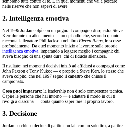
sembrano tutte contro di te. È in quei momenti che vai a pescare
nelle riserve che non sapevi di avere.
2. Intelligenza emotiva
Nel 1996 Jordan colpì con un pugno il compagno di squadra Steve
Kerr durante un allenamento — un episodio che, secondo quanto
racconta l'allenatore Phil Jackson nel libro
Eleven Rings
, lo scosse
profondamente. Da quel momento iniziò a lavorare sulla propria
intelligenza emotiva
, imparando a leggere meglio i compagni: chi
aveva bisogno di una spinta dura, chi di fiducia silenziosa.
Il risultato: nei momenti decisivi iniziò ad affidarsi a compagni come
John Paxson e Tony Kukoc — e proprio a Steve Kerr, lo stesso che
aveva colpito, che nel 1997 segnò il canestro che chiuse il
campionato.
Cosa puoi imparare:
la leadership non è solo competenza tecnica.
Capire le persone che hai intorno — e adattare il modo in cui ti
rivolgi a ciascuna — conta quanto saper fare il proprio lavoro.
3. Decisione
Jordan ha chiuso decine di partite cruciali con un solo tiro, a partire