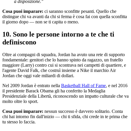
a disposizione."
Cosa puoi imparare:
ci saranno sconfitte pesanti. Quello che
distingue chi va avanti da chi si ferma è cosa fai con quella sconfitta
il giorno dopo — non se ti capita o meno.
10. Sono le persone intorno a te che ti
definiscono
Oltre ai compagni di squadra, Jordan ha avuto una rete di supporto
fondamentale: genitori che lo hanno spinto da ragazzo, un fratello
maggiore (Larry) contro cui si scontrava nei campetti di quartiere, e
l'agente David Falk, che costruì insieme a Nike il marchio Air
Jordan che oggi vale miliardi di dollari.
Nel 2009 Jordan è entrato nella
Basketball Hall of Fame
, e nel 2016
il presidente Barack Obama gli ha conferito la Medaglia
Presidenziale della Libertà, riconoscendo un impatto culturale che va
molto oltre lo sport.
Cosa puoi imparare:
nessun successo è davvero solitario. Conta
chi hai intorno fin dall'inizio — chi ti sfida, chi crede in te prima che
tu stesso lo faccia.