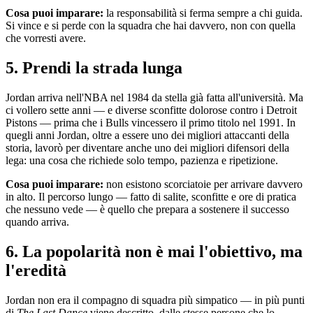
Cosa puoi imparare:
la responsabilità si ferma sempre a chi guida.
Si vince e si perde con la squadra che hai davvero, non con quella
che vorresti avere.
5. Prendi la strada lunga
Jordan arriva nell'NBA nel 1984 da stella già fatta all'università. Ma
ci vollero sette anni — e diverse sconfitte dolorose contro i Detroit
Pistons — prima che i Bulls vincessero il primo titolo nel 1991. In
quegli anni Jordan, oltre a essere uno dei migliori attaccanti della
storia, lavorò per diventare anche uno dei migliori difensori della
lega: una cosa che richiede solo tempo, pazienza e ripetizione.
Cosa puoi imparare:
non esistono scorciatoie per arrivare davvero
in alto. Il percorso lungo — fatto di salite, sconfitte e ore di pratica
che nessuno vede — è quello che prepara a sostenere il successo
quando arriva.
6. La popolarità non è mai l'obiettivo, ma
l'eredità
Jordan non era il compagno di squadra più simpatico — in più punti
di
The Last Dance
viene descritto, dalle stesse persone che lo