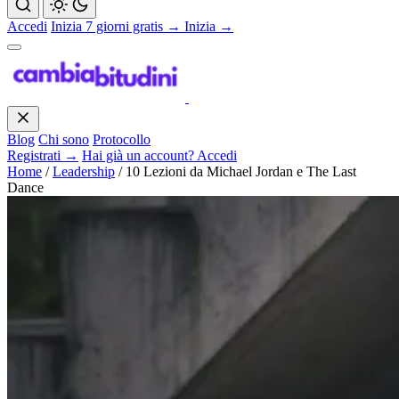
Accedi
Inizia 7 giorni gratis →
Inizia →
Blog
Chi sono
Protocollo
Registrati →
Hai già un account? Accedi
Home
/
Leadership
/
10 Lezioni da Michael Jordan e The Last
Dance