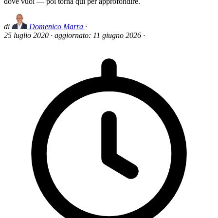
dove vuoi — poi torna qui per approfondire.
di
Domenico Marra
·
25 luglio 2020
·
aggiornato:
11 giugno 2026
·