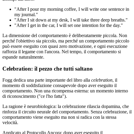
"After I pour my morning coffee, I will write one sentence in
my journal."
"After I sit down at my desk, I will take three deep breaths."
"After I get in the car, I will set one intention for the day."
La dimensione del comportamento è deliberatamente piccola. Non
perché l'obiettivo sia piccolo, ma perché un comportamento piccolo
può essere eseguito con quasi zero motivazione, e ogni esecuzione
rafforza il legame con l'ancora. Nel tempo, il comportamento si
espande naturalmente.
Celebration: il pezzo che tutti saltano
Fogg dedica una parte importante del libro alla
celebration
, il
momento di soddisfazione consapevole dopo aver eseguito il
comportamento. Non una ricompensa esterna: un momento interno
di riconoscimento ("ce l'ho fatta").
La ragione è neurobiologica: la celebrazione rilascia dopamina, che
rinforza il circuito neurale del comportamento. Senza celebrazione, il
comportamento viene eseguito ma non si radica con la stessa
velocità.
Applicato al Protocollo Ancora: dopo aver eseguito il