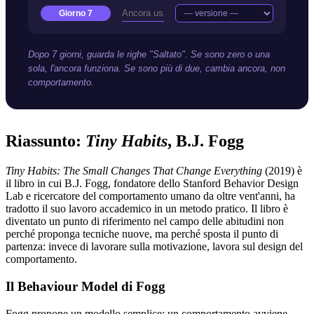
Giorno 7
Dopo 7 giorni, guarda le righe "Saltato". Se sono zero o una
sola, l'ancora funziona. Se sono più di due, cambia ancora, non
comportamento.
Riassunto:
Tiny Habits
, B.J. Fogg
Tiny Habits: The Small Changes That Change Everything
(2019) è
il libro in cui B.J. Fogg, fondatore dello Stanford Behavior Design
Lab e ricercatore del comportamento umano da oltre vent'anni, ha
tradotto il suo lavoro accademico in un metodo pratico. Il libro è
diventato un punto di riferimento nel campo delle abitudini non
perché proponga tecniche nuove, ma perché sposta il punto di
partenza: invece di lavorare sulla motivazione, lavora sul design del
comportamento.
Il Behaviour Model di Fogg
Fogg propone un modello semplice: un comportamento avviene