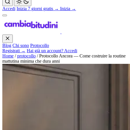
Accedi
Inizia 7 giorni gratis →
Inizia →
Blog
Chi sono
Protocollo
Registrati →
Hai già un account? Accedi
Home
/
protocollo
/
Protocollo Ancora — Come costruire la routine
mattutina minima che dura anni