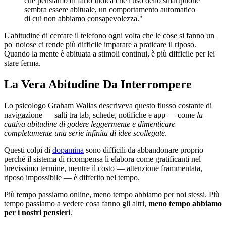
che pensiamo di farlo indica che l'uso dello smartphone
sembra essere abituale, un comportamento automatico
di cui non abbiamo consapevolezza."
L'abitudine di cercare il telefono ogni volta che le cose si fanno un
po' noiose ci rende più difficile imparare a praticare il riposo.
Quando la mente è abituata a stimoli continui, è più difficile per lei
stare ferma.
La Vera Abitudine Da Interrompere
Lo psicologo Graham Wallas descriveva questo flusso costante di
navigazione — salti tra tab, schede, notifiche e app — come
la
cattiva abitudine di godere leggermente e dimenticare
completamente una serie infinita di idee scollegate
.
Questi colpi di
dopamina
sono difficili da abbandonare proprio
perché il sistema di ricompensa li elabora come gratificanti nel
brevissimo termine, mentre il costo — attenzione frammentata,
riposo impossibile — è differito nel tempo.
Più tempo passiamo online, meno tempo abbiamo per noi stessi. Più
tempo passiamo a vedere cosa fanno gli altri,
meno tempo abbiamo
per i nostri pensieri
.