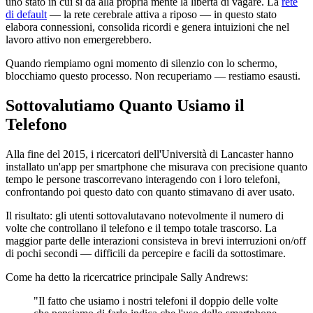
uno stato in cui si dà alla propria mente la libertà di vagare. La
rete
di default
— la rete cerebrale attiva a riposo — in questo stato
elabora connessioni, consolida ricordi e genera intuizioni che nel
lavoro attivo non emergerebbero.
Quando riempiamo ogni momento di silenzio con lo schermo,
blocchiamo questo processo. Non recuperiamo — restiamo esausti.
Sottovalutiamo Quanto Usiamo il
Telefono
Alla fine del 2015, i ricercatori dell'Università di Lancaster hanno
installato un'app per smartphone che misurava con precisione quanto
tempo le persone trascorrevano interagendo con i loro telefoni,
confrontando poi questo dato con quanto stimavano di aver usato.
Il risultato: gli utenti sottovalutavano notevolmente il numero di
volte che controllano il telefono e il tempo totale trascorso. La
maggior parte delle interazioni consisteva in brevi interruzioni on/off
di pochi secondi — difficili da percepire e facili da sottostimare.
Come ha detto la ricercatrice principale Sally Andrews:
"Il fatto che usiamo i nostri telefoni il doppio delle volte