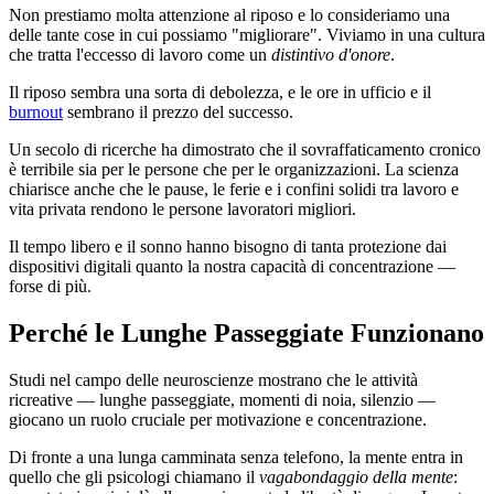
Non prestiamo molta attenzione al riposo e lo consideriamo una
delle tante cose in cui possiamo "migliorare". Viviamo in una cultura
che tratta l'eccesso di lavoro come un
distintivo d'onore
.
Il riposo sembra una sorta di debolezza, e le ore in ufficio e il
burnout
sembrano il prezzo del successo.
Un secolo di ricerche ha dimostrato che il sovraffaticamento cronico
è terribile sia per le persone che per le organizzazioni. La scienza
chiarisce anche che le pause, le ferie e i confini solidi tra lavoro e
vita privata rendono le persone lavoratori migliori.
Il tempo libero e il sonno hanno bisogno di tanta protezione dai
dispositivi digitali quanto la nostra capacità di concentrazione —
forse di più.
Perché le Lunghe Passeggiate Funzionano
Studi nel campo delle neuroscienze mostrano che le attività
ricreative — lunghe passeggiate, momenti di noia, silenzio —
giocano un ruolo cruciale per motivazione e concentrazione.
Di fronte a una lunga camminata senza telefono, la mente entra in
quello che gli psicologi chiamano il
vagabondaggio della mente
: