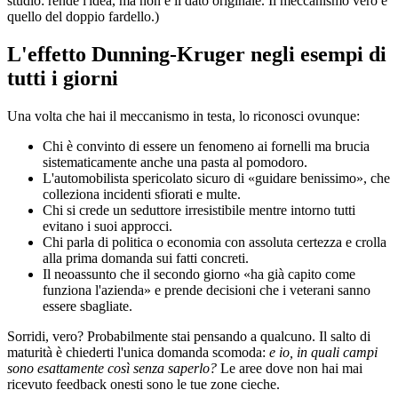
studio: rende l'idea, ma non è il dato originale. Il meccanismo vero è
quello del doppio fardello.)
L'effetto Dunning-Kruger negli esempi di
tutti i giorni
Una volta che hai il meccanismo in testa, lo riconosci ovunque:
Chi è convinto di essere un fenomeno ai fornelli ma brucia
sistematicamente anche una pasta al pomodoro.
L'automobilista spericolato sicuro di «guidare benissimo», che
colleziona incidenti sfiorati e multe.
Chi si crede un seduttore irresistibile mentre intorno tutti
evitano i suoi approcci.
Chi parla di politica o economia con assoluta certezza e crolla
alla prima domanda sui fatti concreti.
Il neoassunto che il secondo giorno «ha già capito come
funziona l'azienda» e prende decisioni che i veterani sanno
essere sbagliate.
Sorridi, vero? Probabilmente stai pensando a qualcuno. Il salto di
maturità è chiederti l'unica domanda scomoda:
e io, in quali campi
sono esattamente così senza saperlo?
Le aree dove non hai mai
ricevuto feedback onesti sono le tue zone cieche.