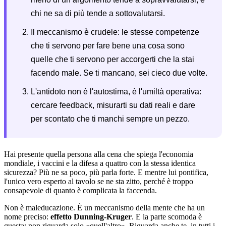
chi ne sa di più tende a sottovalutarsi.
Il meccanismo è crudele: le stesse competenze
che ti servono per fare bene una cosa sono
quelle che ti servono per accorgerti che la stai
facendo male. Se ti mancano, sei cieco due volte.
L'antidoto non è l'autostima, è l'umiltà operativa:
cercare feedback, misurarti su dati reali e dare
per scontato che ti manchi sempre un pezzo.
Hai presente quella persona alla cena che spiega l'economia
mondiale, i vaccini e la difesa a quattro con la stessa identica
sicurezza? Più ne sa poco, più parla forte. E mentre lui pontifica,
l'unico vero esperto al tavolo se ne sta zitto, perché è troppo
consapevole di quanto è complicata la faccenda.
Non è maleducazione. È un meccanismo della mente che ha un
nome preciso:
effetto Dunning-Kruger
. E la parte scomoda è
questa: non riguarda solo «quell'altro». Riguarda anche te, in tutti i