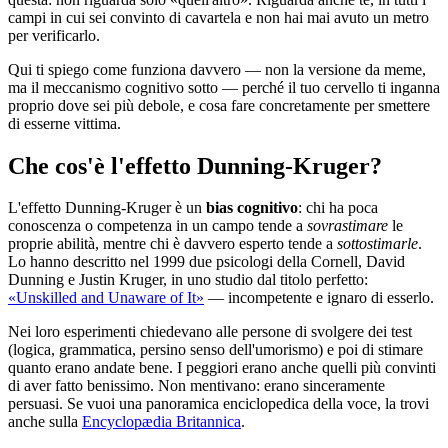
campi in cui sei convinto di cavartela e non hai mai avuto un metro
per verificarlo.
Qui ti spiego come funziona davvero — non la versione da meme,
ma il meccanismo cognitivo sotto — perché il tuo cervello ti inganna
proprio dove sei più debole, e cosa fare concretamente per smettere
di esserne vittima.
Che cos'è l'effetto Dunning-Kruger?
L'effetto Dunning-Kruger è un
bias cognitivo
: chi ha poca
conoscenza o competenza in un campo tende a
sovrastimare
le
proprie abilità, mentre chi è davvero esperto tende a
sottostimarle
.
Lo hanno descritto nel 1999 due psicologi della Cornell, David
Dunning e Justin Kruger, in uno studio dal titolo perfetto:
«Unskilled and Unaware of It»
— incompetente e ignaro di esserlo.
Nei loro esperimenti chiedevano alle persone di svolgere dei test
(logica, grammatica, persino senso dell'umorismo) e poi di stimare
quanto erano andate bene. I peggiori erano anche quelli più convinti
di aver fatto benissimo. Non mentivano: erano sinceramente
persuasi. Se vuoi una panoramica enciclopedica della voce, la trovi
anche sulla
Encyclopædia Britannica
.