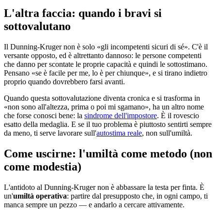
L'altra faccia: quando i bravi si
sottovalutano
Il Dunning-Kruger non è solo «gli incompetenti sicuri di sé». C'è il
versante opposto, ed è altrettanto dannoso: le persone competenti
che danno per scontate le proprie capacità e quindi le sottostimano.
Pensano «se è facile per me, lo è per chiunque», e si tirano indietro
proprio quando dovrebbero farsi avanti.
Quando questa sottovalutazione diventa cronica e si trasforma in
«non sono all'altezza, prima o poi mi sgamano», ha un altro nome
che forse conosci bene: la
sindrome dell'impostore
. È il rovescio
esatto della medaglia. E se il tuo problema è piuttosto sentirti sempre
da meno, ti serve lavorare sull'
autostima reale
, non sull'umiltà.
Come uscirne: l'umiltà come metodo (non
come modestia)
L'antidoto al Dunning-Kruger non è abbassare la testa per finta. È
un'
umiltà operativa
: partire dal presupposto che, in ogni campo, ti
manca sempre un pezzo — e andarlo a cercare attivamente.