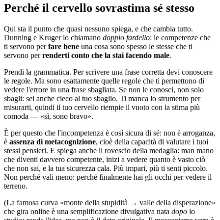
Perché il cervello sovrastima sé stesso
Qui sta il punto che quasi nessuno spiega, e che cambia tutto.
Dunning e Kruger lo chiamano
doppio fardello
: le competenze che
ti servono per
fare bene
una cosa sono spesso le stesse che ti
servono per
renderti conto che la stai facendo male
.
Prendi la grammatica. Per scrivere una frase corretta devi conoscere
le regole. Ma sono esattamente quelle regole che ti permettono di
vedere l'errore in una frase sbagliata. Se non le conosci, non solo
sbagli: sei anche cieco al tuo sbaglio. Ti manca lo strumento per
misurarti, quindi il tuo cervello riempie il vuoto con la stima più
comoda — «sì, sono bravo».
È per questo che l'incompetenza è così sicura di sé: non è arroganza,
è
assenza di metacognizione
, cioè della capacità di valutare i tuoi
stessi pensieri. E spiega anche il rovescio della medaglia: man mano
che diventi davvero competente, inizi a vedere quanto è vasto ciò
che non sai, e la tua sicurezza cala. Più impari, più ti senti piccolo.
Non perché vali meno: perché finalmente hai gli occhi per vedere il
terreno.
(La famosa curva «monte della stupidità → valle della disperazione»
che gira online è una semplificazione divulgativa nata
dopo
lo