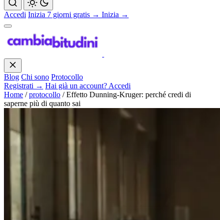
Accedi
Inizia 7 giorni gratis →
Inizia →
Blog
Chi sono
Protocollo
Registrati →
Hai già un account? Accedi
Home
/
protocollo
/
Effetto Dunning-Kruger: perché credi di
saperne più di quanto sai