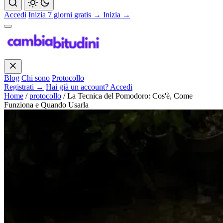
Accedi
Inizia 7 giorni gratis →
Inizia →
Blog
Chi sono
Protocollo
Registrati →
Hai già un account? Accedi
Home
/
protocollo
/
La Tecnica del Pomodoro: Cos'è, Come
Funziona e Quando Usarla