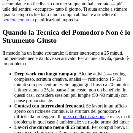
accumulati è un feedback concreto su quanto hai lavorato — più
utile del sentirsi «occupato» tutto il giorno. Ti aiuta anche a stimare
quanto tempo richiedono i tuoi compiti abituali e a smettere di
perdere tempo
in pianificazioni imprecise.
Quando la Tecnica del Pomodoro Non è lo
Strumento Giusto
Il metodo ha un limite strutturale: il timer interrompe a 25 minuti,
indipendentemente da dove sei arrivato. Per alcune attività, questo è
un problema.
Deep work con lungo ramp-up.
Alcune attività — coding
complesso, scrittura creativa, analisi — richiedono 15–20
minuti solo per «entrarci». Se raggiungi il flusso a 20 minuti e
il timer suona a 25, la pausa è un costo, non un beneficio. In
questi casi, considera sessioni più lunghe (50–90 minuti) con
pause proporzionate.
Contesti con interruzioni frequenti.
Se lavori in un ufficio
aperto con richieste continue, la struttura del pomodoro è
difficile da proteggere. Il
prezzo della distrazione
è reale, ma il
problema in quel caso è ambientale: va risolto prima del timer.
Lavori che durano meno di 25 minuti.
Per compiti brevi, il
timer è solo burocrazia. Non serve un pomodoro per