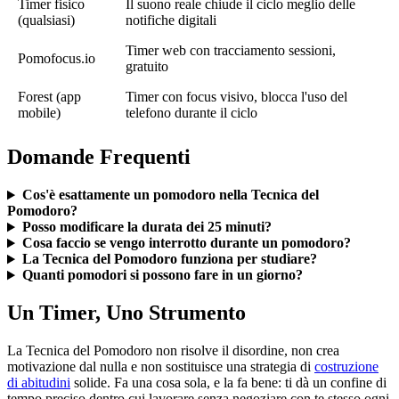
Timer fisico
Il suono reale chiude il ciclo meglio delle
(qualsiasi)
notifiche digitali
Timer web con tracciamento sessioni,
Pomofocus.io
gratuito
Forest (app
Timer con focus visivo, blocca l'uso del
mobile)
telefono durante il ciclo
Domande Frequenti
Cos'è esattamente un pomodoro nella Tecnica del
Pomodoro?
Posso modificare la durata dei 25 minuti?
Cosa faccio se vengo interrotto durante un pomodoro?
La Tecnica del Pomodoro funziona per studiare?
Quanti pomodori si possono fare in un giorno?
Un Timer, Uno Strumento
La Tecnica del Pomodoro non risolve il disordine, non crea
motivazione dal nulla e non sostituisce una strategia di
costruzione
di abitudini
solide. Fa una cosa sola, e la fa bene: ti dà un confine di
tempo preciso dentro cui lavorare senza negoziare con te stesso ogni