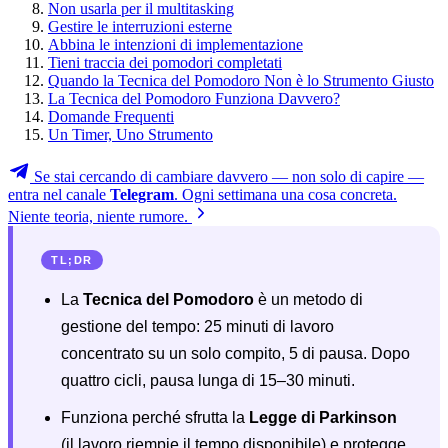
Non usarla per il multitasking
Gestire le interruzioni esterne
Abbina le intenzioni di implementazione
Tieni traccia dei pomodori completati
Quando la Tecnica del Pomodoro Non è lo Strumento Giusto
La Tecnica del Pomodoro Funziona Davvero?
Domande Frequenti
Un Timer, Uno Strumento
Se stai cercando di cambiare davvero — non solo di capire —
entra nel canale
Telegram
. Ogni settimana una cosa concreta.
Niente teoria, niente rumore.
TL;DR
La
Tecnica del Pomodoro
è un metodo di
gestione del tempo: 25 minuti di lavoro
concentrato su un solo compito, 5 di pausa. Dopo
quattro cicli, pausa lunga di 15–30 minuti.
Funziona perché sfrutta la
Legge di Parkinson
(il lavoro riempie il tempo disponibile) e protegge