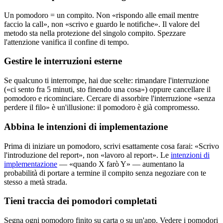
Un pomodoro = un compito. Non «rispondo alle email mentre
faccio la call», non «scrivo e guardo le notifiche». Il valore del
metodo sta nella protezione del singolo compito. Spezzare
l'attenzione vanifica il confine di tempo.
Gestire le interruzioni esterne
Se qualcuno ti interrompe, hai due scelte: rimandare l'interruzione
(«ci sento fra 5 minuti, sto finendo una cosa») oppure cancellare il
pomodoro e ricominciare. Cercare di assorbire l'interruzione «senza
perdere il filo» è un'illusione: il pomodoro è già compromesso.
Abbina le intenzioni di implementazione
Prima di iniziare un pomodoro, scrivi esattamente cosa farai: «Scrivo
l'introduzione del report», non «lavoro al report». Le
intenzioni di
implementazione
— «quando X farò Y» — aumentano la
probabilità di portare a termine il compito senza negoziare con te
stesso a metà strada.
Tieni traccia dei pomodori completati
Segna ogni pomodoro finito su carta o su un'app. Vedere i pomodori