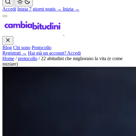
Accedi
Inizia 7 giorni gratis →
Inizia →
Blog
Chi sono
Protocollo
Registrati →
Hai già un account? Accedi
Home
/
protocollo
/
22 abitudini che migliorano la vita (e come
iniziare)