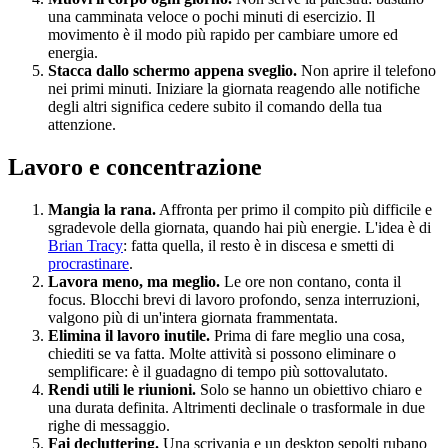
una camminata veloce o pochi minuti di esercizio. Il
movimento è il modo più rapido per cambiare umore ed
energia.
Stacca dallo schermo appena sveglio.
Non aprire il telefono
nei primi minuti. Iniziare la giornata reagendo alle notifiche
degli altri significa cedere subito il comando della tua
attenzione.
Lavoro e concentrazione
Mangia la rana.
Affronta per primo il compito più difficile e
sgradevole della giornata, quando hai più energie. L'idea è di
Brian Tracy
: fatta quella, il resto è in discesa e smetti di
procrastinare
.
Lavora meno, ma meglio.
Le ore non contano, conta il
focus. Blocchi brevi di lavoro profondo, senza interruzioni,
valgono più di un'intera giornata frammentata.
Elimina il lavoro inutile.
Prima di fare meglio una cosa,
chiediti se va fatta. Molte attività si possono eliminare o
semplificare: è il guadagno di tempo più sottovalutato.
Rendi utili le riunioni.
Solo se hanno un obiettivo chiaro e
una durata definita. Altrimenti declinale o trasformale in due
righe di messaggio.
Fai decluttering.
Una scrivania e un desktop sepolti rubano