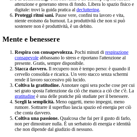
attenzione e generano stress di fondo. Libera lo spazio fisico e
digitale: trovi la guida pratica al
decluttering
.
Proteggi ritmi sani.
Pause vere, confini tra lavoro e vita,
niente eroismo da burnout. La produttività che non si può
sostenere non è produttività, è un debito.
Mente e benessere
Respira con consapevolezza.
Pochi minuti di
respirazione
consapevole
abbassano lo stress e riportano l'attenzione al
presente. Gratis, sempre disponibile.
Stacca davvero.
Il recupero non è tempo perso: è quando il
cervello consolida e ricarica. Un vero stacco senza schermi
rende il lavoro successivo più lucido.
Coltiva la gratitudine.
Annotare ogni sera poche cose per cui
sei grato sposta l'attenzione da ciò che manca a ciò che c'è. La
gratitudine
è una delle pratiche più studiate per il benessere.
Scegli la semplicità.
Meno oggetti, meno impegni, meno
rumore. Sottrarre il superfluo lascia spazio ed energia per ciò
che conta davvero.
Coltiva una passione.
Qualcosa che fai per il gusto di farlo,
non per dimostrare nulla. È un serbatoio di energia e identità
che non dipende dal giudizio di nessuno.