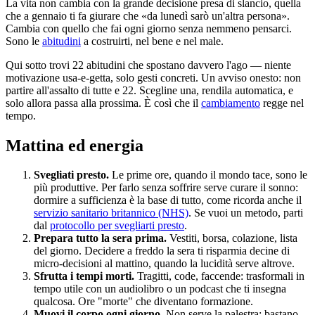
La vita non cambia con la grande decisione presa di slancio, quella
che a gennaio ti fa giurare che «da lunedì sarò un'altra persona».
Cambia con quello che fai ogni giorno senza nemmeno pensarci.
Sono le
abitudini
a costruirti, nel bene e nel male.
Qui sotto trovi 22 abitudini che spostano davvero l'ago — niente
motivazione usa-e-getta, solo gesti concreti. Un avviso onesto: non
partire all'assalto di tutte e 22. Scegline una, rendila automatica, e
solo allora passa alla prossima. È così che il
cambiamento
regge nel
tempo.
Mattina ed energia
Svegliati presto.
Le prime ore, quando il mondo tace, sono le
più produttive. Per farlo senza soffrire serve curare il sonno:
dormire a sufficienza è la base di tutto, come ricorda anche il
servizio sanitario britannico (NHS)
. Se vuoi un metodo, parti
dal
protocollo per svegliarti presto
.
Prepara tutto la sera prima.
Vestiti, borsa, colazione, lista
del giorno. Decidere a freddo la sera ti risparmia decine di
micro-decisioni al mattino, quando la lucidità serve altrove.
Sfrutta i tempi morti.
Tragitti, code, faccende: trasformali in
tempo utile con un audiolibro o un podcast che ti insegna
qualcosa. Ore "morte" che diventano formazione.
Muovi il corpo ogni giorno.
Non serve la palestra: bastano