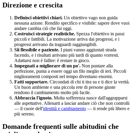
Direzione e crescita
Definisci obiettivi chiari.
Un obiettivo vago non guida
nessuna azione. Rendilo specifico e visibile: sapere dove vuoi
andare cambia ciò che fai oggi.
Costruisci strategie realistiche.
Spezza l'obiettivo in passi
piccoli e fattibili. La motivazione arriva dai progressi, e i
progressi arrivano da traguardi raggiungibili.
Sii flessibile e paziente.
I piani vanno aggiustati strada
facendo, e i risultati arrivano più tardi di quanto vorresti.
Adattarsi non è fallire: è restare in gioco.
Impegnati a migliorare di un po'.
Non puntare alla
perfezione, punta a essere oggi un filo meglio di ieri. Piccoli
miglioramenti composti nel tempo diventano enormi.
Fatti supportare.
Circondati di chi ti tira su e ti dice la verità.
Un buon ambiente e una piccola rete di persone giuste
rendono il cambiamento molto più facile.
Abbraccia l'ignoto.
Molta sofferenza nasce dall'aggrapparsi
alle aspettative. Allenarti a lasciar andare ciò che non controlli
— il cuore dell'
identità e cambiamento
— ti rende più libero e
più sereno.
Domande frequenti sulle abitudini che