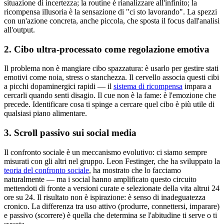
situazione di incertezza; la routine è rianalizzare all'infinito; la
ricompensa illusoria è la sensazione di "ci sto lavorando". La spezzi
con un'azione concreta, anche piccola, che sposta il focus dall'analisi
all'output.
2. Cibo ultra-processato come regolazione emotiva
Il problema non è mangiare cibo spazzatura: è usarlo per gestire stati
emotivi come noia, stress o stanchezza. Il cervello associa questi cibi
a picchi dopaminergici rapidi — il
sistema di ricompensa
impara a
cercarli quando senti disagio. Il cue non è la fame: è l'emozione che
precede. Identificare cosa ti spinge a cercare quel cibo è più utile di
qualsiasi piano alimentare.
3. Scroll passivo sui social media
Il confronto sociale è un meccanismo evolutivo: ci siamo sempre
misurati con gli altri nel gruppo. Leon Festinger, che ha sviluppato la
teoria del confronto sociale
, ha mostrato che lo facciamo
naturalmente — ma i social hanno amplificato questo circuito
mettendoti di fronte a versioni curate e selezionate della vita altrui 24
ore su 24. Il risultato non è ispirazione: è senso di inadeguatezza
cronico. La differenza tra uso attivo (produrre, connettersi, imparare)
e passivo (scorrere) è quella che determina se l'abitudine ti serve o ti