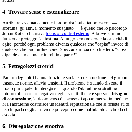
svuota.
4. Trovare scuse e esternalizzare
Attribuire sistematicamente i propri risultati a fattori esterni —
sfortuna, gli altri, il momento sbagliato — è quello che lo psicologo
Julian Rotter chiamava
locus of control esterno
. A breve termine
funziona: protegge l'autostima. A lungo termine erode la capacità di
agire, perché ogni problema diventa qualcosa che "capita" invece di
qualcosa che puoi influenzare. Spezzarla inizia dal chiederti: "Cosa
dipende da me, anche in minima parte?"
5. Pettegolezzi cronici
Parlare degli altri ha una funzione sociale: crea coesione nel gruppo,
trasmette norme, allevia tensioni. Il problema è quando diventa il
modo principale di interagire — quando l'abitudine si struttura
intorno al racconto negativo degli assenti. Il cue è spesso il
bisogno
di connessione
, la ricompensa è il senso di appartenenza immediato.
Ma l'abitudine costruisce un'identità reputazionale che si riflette su di
te: chi parla degli altri viene percepito come inaffidabile anche da chi
ascolta.
6. Disregolazione emotiva