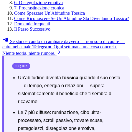
6. Disregolazione emotiva
7. Procrastinazione cronica
Come Spezzare Un'Abitudine Tossica
Come Riconoscere Se Un'Abitudine Sta Diventando Tossica?
Domande frequenti
Il Passo Successivo
Se stai cercando di cambiare davvero — non solo di capire —
entra nel canale
Telegram
. Ogni settimana una cosa concreta.
Niente teoria, niente rumore.
TL;DR
Un'abitudine diventa
tossica
quando il suo costo
— di tempo, energia o relazioni — supera
sistematicamente il beneficio che ti sembra di
ricavarne.
Le 7 più diffuse: ruminazione, cibo ultra-
processato, scroll passivo, trovare scuse,
pettegolezzi, disregolazione emotiva,