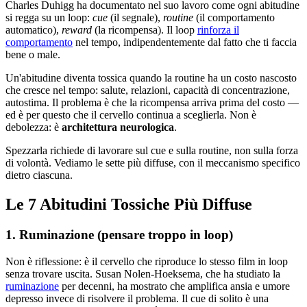
Charles Duhigg ha documentato nel suo lavoro come ogni abitudine
si regga su un loop:
cue
(il segnale),
routine
(il comportamento
automatico),
reward
(la ricompensa). Il loop
rinforza il
comportamento
nel tempo, indipendentemente dal fatto che ti faccia
bene o male.
Un'abitudine diventa tossica quando la routine ha un costo nascosto
che cresce nel tempo: salute, relazioni, capacità di concentrazione,
autostima. Il problema è che la ricompensa arriva prima del costo —
ed è per questo che il cervello continua a sceglierla. Non è
debolezza: è
architettura neurologica
.
Spezzarla richiede di lavorare sul cue e sulla routine, non sulla forza
di volontà. Vediamo le sette più diffuse, con il meccanismo specifico
dietro ciascuna.
Le 7 Abitudini Tossiche Più Diffuse
1. Ruminazione (pensare troppo in loop)
Non è riflessione: è il cervello che riproduce lo stesso film in loop
senza trovare uscita. Susan Nolen-Hoeksema, che ha studiato la
ruminazione
per decenni, ha mostrato che amplifica ansia e umore
depresso invece di risolvere il problema. Il cue di solito è una