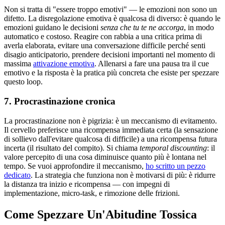
Non si tratta di "essere troppo emotivi" — le emozioni non sono un
difetto. La disregolazione emotiva è qualcosa di diverso: è quando le
emozioni guidano le decisioni
senza che tu te ne accorga
, in modo
automatico e costoso. Reagire con rabbia a una critica prima di
averla elaborata, evitare una conversazione difficile perché senti
disagio anticipatorio, prendere decisioni importanti nel momento di
massima
attivazione emotiva
. Allenarsi a fare una pausa tra il cue
emotivo e la risposta è la pratica più concreta che esiste per spezzare
questo loop.
7. Procrastinazione cronica
La procrastinazione non è pigrizia: è un meccanismo di evitamento.
Il cervello preferisce una ricompensa immediata certa (la sensazione
di sollievo dall'evitare qualcosa di difficile) a una ricompensa futura
incerta (il risultato del compito). Si chiama
temporal discounting
: il
valore percepito di una cosa diminuisce quanto più è lontana nel
tempo. Se vuoi approfondire il meccanismo,
ho scritto un pezzo
dedicato
. La strategia che funziona non è motivarsi di più: è ridurre
la distanza tra inizio e ricompensa — con impegni di
implementazione, micro-task, e rimozione delle frizioni.
Come Spezzare Un'Abitudine Tossica