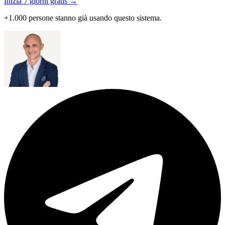
Inizia 7 giorni gratis →
+1.000 persone stanno già usando questo sistema.