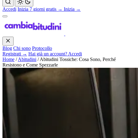
Accedi
Inizia 7 giorni gratis →
Inizia →
Blog
Chi sono
Protocollo
Registrati →
Hai già un account? Accedi
Home
/
Abitudini
/
Abitudini Tossiche: Cosa Sono, Perché
Resistono e Come Spezzarle