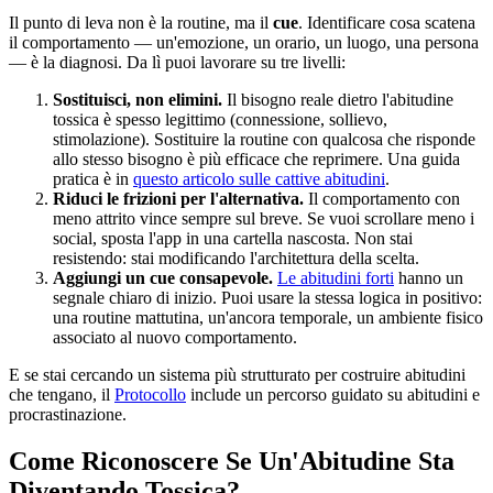
Il punto di leva non è la routine, ma il
cue
. Identificare cosa scatena
il comportamento — un'emozione, un orario, un luogo, una persona
— è la diagnosi. Da lì puoi lavorare su tre livelli:
Sostituisci, non elimini.
Il bisogno reale dietro l'abitudine
tossica è spesso legittimo (connessione, sollievo,
stimolazione). Sostituire la routine con qualcosa che risponde
allo stesso bisogno è più efficace che reprimere. Una guida
pratica è in
questo articolo sulle cattive abitudini
.
Riduci le frizioni per l'alternativa.
Il comportamento con
meno attrito vince sempre sul breve. Se vuoi scrollare meno i
social, sposta l'app in una cartella nascosta. Non stai
resistendo: stai modificando l'architettura della scelta.
Aggiungi un cue consapevole.
Le abitudini forti
hanno un
segnale chiaro di inizio. Puoi usare la stessa logica in positivo:
una routine mattutina, un'ancora temporale, un ambiente fisico
associato al nuovo comportamento.
E se stai cercando un sistema più strutturato per costruire abitudini
che tengano, il
Protocollo
include un percorso guidato su abitudini e
procrastinazione.
Come Riconoscere Se Un'Abitudine Sta
Diventando Tossica?