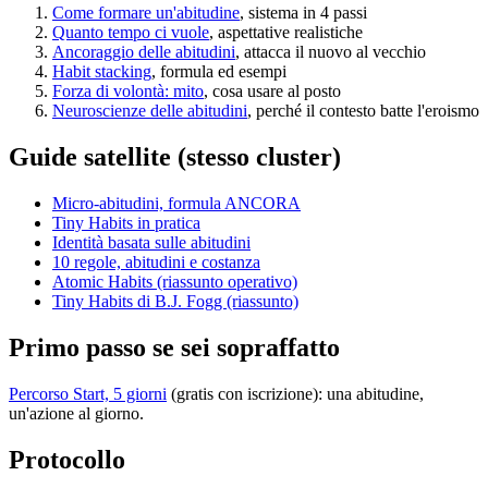
Come formare un'abitudine
, sistema in 4 passi
Quanto tempo ci vuole
, aspettative realistiche
Ancoraggio delle abitudini
, attacca il nuovo al vecchio
Habit stacking
, formula ed esempi
Forza di volontà: mito
, cosa usare al posto
Neuroscienze delle abitudini
, perché il contesto batte l'eroismo
Guide satellite (stesso cluster)
Micro-abitudini, formula ANCORA
Tiny Habits in pratica
Identità basata sulle abitudini
10 regole, abitudini e costanza
Atomic Habits (riassunto operativo)
Tiny Habits di B.J. Fogg (riassunto)
Primo passo se sei sopraffatto
Percorso Start, 5 giorni
(gratis con iscrizione): una abitudine,
un'azione al giorno.
Protocollo