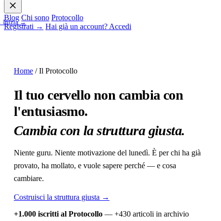
Blog
Chi sono
Protocollo
→
Inizia →
Registrati →
Hai già un account? Accedi
Home
/
Il Protocollo
Il tuo cervello non cambia con
l'entusiasmo.
Cambia con la struttura giusta.
Niente guru. Niente motivazione del lunedì. È per chi ha già
provato, ha mollato, e vuole sapere perché — e cosa
cambiare.
Costruisci la struttura giusta →
+1.000 iscritti al Protocollo
— +430 articoli in archivio