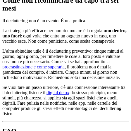
Come non ricominciare da capo tra sei
mesi
Il decluttering non è un evento. È una pratica.
La strategia più efficace per non ricumulare è la regola
uno dentro,
uno fuori
: ogni volta che entra un oggetto nuovo in casa, uno
vecchio esce. Non come punizione, come scelta consapevole.
L'altra abitudine utile è il decluttering preventivo: cinque minuti al
giorno, ogni giorno, per rimettere le cose al loro posto e valutare
cosa non è più necessario. Come sai se hai approfondito la
procrastinazione e come superarla
, il problema non è mai la
grandezza del compito, è iniziare. Cinque minuti al giorno non
richiedono motivazione. Richiedono solo una decisione iniziale.
Se vuoi fare un passo ulteriore, c'è una connessione interessante tra
il decluttering fisico e il
digital detox
: lo stesso principio, meno
stimoli, più chiarezza, si applica sia agli spazi fisici che a quelli
digitali. Fare pulizia nelle notifiche, nelle app, nelle cartelle del
computer produce gli stessi effetti neurobiologici del decluttering
fisico.