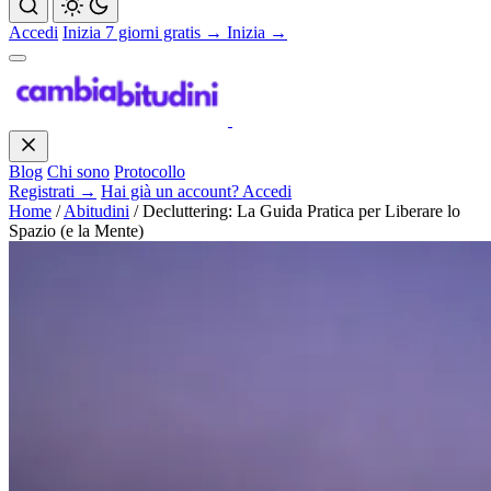
Accedi
Inizia 7 giorni gratis →
Inizia →
Blog
Chi sono
Protocollo
Registrati →
Hai già un account? Accedi
Home
/
Abitudini
/
Decluttering: La Guida Pratica per Liberare lo
Spazio (e la Mente)