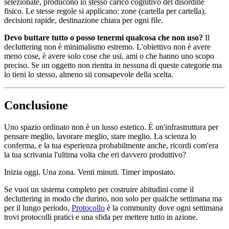
selezionate, producono lo stesso carico cognitivo del disordine
fisico. Le stesse regole si applicano: zone (cartella per cartella),
decisioni rapide, destinazione chiara per ogni file.
Devo buttare tutto o posso tenermi qualcosa che non uso?
Il
decluttering non è minimalismo estremo. L'obiettivo non è avere
meno cose, è avere solo cose che usi, ami o che hanno uno scopo
preciso. Se un oggetto non rientra in nessuna di queste categorie ma
lo tieni lo stesso, almeno sii consapevole della scelta.
Conclusione
Uno spazio ordinato non è un lusso estetico. È un'infrastruttura per
pensare meglio, lavorare meglio, stare meglio. La scienza lo
conferma, e la tua esperienza probabilmente anche, ricordi com'era
la tua scrivania l'ultima volta che eri davvero produttivo?
Inizia oggi. Una zona. Venti minuti. Timer impostato.
Se vuoi un sistema completo per costruire abitudini come il
decluttering in modo che durino, non solo per qualche settimana ma
per il lungo periodo,
Protocollo
è la community dove ogni settimana
trovi protocolli pratici e una sfida per mettere tutto in azione.