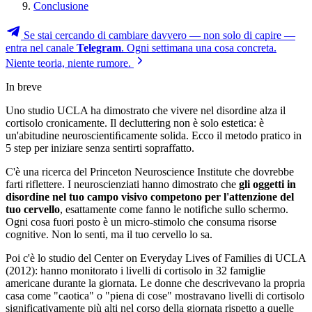
Conclusione
Se stai cercando di cambiare davvero — non solo di capire —
entra nel canale
Telegram
. Ogni settimana una cosa concreta.
Niente teoria, niente rumore.
In breve
Uno studio UCLA ha dimostrato che vivere nel disordine alza il
cortisolo cronicamente. Il decluttering non è solo estetica: è
un'abitudine neuroscientiﬁcamente solida. Ecco il metodo pratico in
5 step per iniziare senza sentirti sopraffatto.
C'è una ricerca del Princeton Neuroscience Institute che dovrebbe
farti riflettere. I neuroscienziati hanno dimostrato che
gli oggetti in
disordine nel tuo campo visivo competono per l'attenzione del
tuo cervello
, esattamente come fanno le notifiche sullo schermo.
Ogni cosa fuori posto è un micro-stimolo che consuma risorse
cognitive. Non lo senti, ma il tuo cervello lo sa.
Poi c'è lo studio del Center on Everyday Lives of Families di UCLA
(2012): hanno monitorato i livelli di cortisolo in 32 famiglie
americane durante la giornata. Le donne che descrivevano la propria
casa come "caotica" o "piena di cose" mostravano livelli di cortisolo
significativamente più alti nel corso della giornata rispetto a quelle