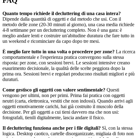
FAQ
Quanto tempo richiede il decluttering di una casa intera?
Dipende dalla quantità di oggetti e dal metodo che usi. Con il
metodo delle zone (20-30 minuti al giorno), una casa media richiede
4-8 settimane per un decluttering completo. Non è una gara: è
meglio andare lenti e costruire un'abitudine duratura che fare tutto in
un weekend e ricominciare da capo dopo tre mesi.
È meglio fare tutto in una volta o procedere per zone?
La ricerca
comportamentale e l'esperienza pratica convergono sulla stessa
risposta: per zone, con sessioni brevi. Le sessioni intensive creano
esaurimento decisionale, la qualità delle scelte peggiora dopo la
prima ora. Sessioni brevi e regolari producono risultati migliori e più
duraturi.
Come gestisco gli oggetti con valore sentimentale?
Questi
vengono per ultimi, non per primi. Prima fai pratica con oggetti
neutri (carta, elettronica, vestiti che non indossi). Quando arrivi agli
oggetti emotivamente carichi, hai già costruito il muscolo della
decisione. Per gli oggetti a cui tieni davvero ma che non usi:
fotografali, tienili digitalmente, lascia andare il fisico.
Il decluttering funziona anche per i file digitali?
Sì, con la stessa
logica. Desktop caotico, cartelle disorganizzate, migliaia di foto non