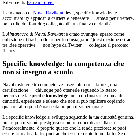
Riferimenti:
Farnam Street
.
L'almanacco di
Naval Ravikant
: leva, specific knowledge e
accountability applicati a carriera e benessere — sintesi per riflettere,
non culto del founder; collegato all'hub finanza e identità.
L'
Almanacco di Naval Ravikant
è citato ovunque, spesso come
collezione di frasi a effetto per bio Instagram. Questa lezione estrae
tre idee operative — non hype da Twitter — collegate al percorso
finanza.
Specific knowledge: la competenza che
non si insegna a scuola
Naval distingue tra competenze insegnabili (una laurea, una
certificazione — chiunque può ottenerle seguendo lo stesso
percorso) e la
specific knowledge
: una combinazione unica di
curiosità, esperienza e talento che non si può replicare copiando
qualcun altro perché nasce da un percorso personale.
La specific knowledge si sviluppa seguendo la tua curiosità genuina,
non il percorso più prestigioso o più remunerativo sulla carta.
Paradossalmente, è proprio questo che la rende preziosa: se puoi
essere formato a farlo, puoi anche essere sostituito nel farlo. Se è