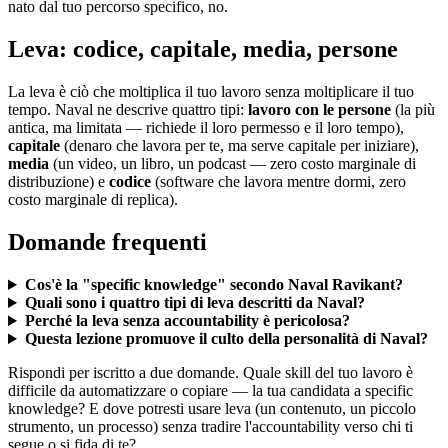
nato dal tuo percorso specifico, no.
Leva: codice, capitale, media, persone
La leva è ciò che moltiplica il tuo lavoro senza moltiplicare il tuo
tempo. Naval ne descrive quattro tipi:
lavoro con le persone
(la più
antica, ma limitata — richiede il loro permesso e il loro tempo),
capitale
(denaro che lavora per te, ma serve capitale per iniziare),
media
(un video, un libro, un podcast — zero costo marginale di
distribuzione) e
codice
(software che lavora mentre dormi, zero
costo marginale di replica).
Domande frequenti
Cos'è la "specific knowledge" secondo Naval Ravikant?
Quali sono i quattro tipi di leva descritti da Naval?
Perché la leva senza accountability è pericolosa?
Questa lezione promuove il culto della personalità di Naval?
Rispondi per iscritto a due domande. Quale skill del tuo lavoro è
difficile da automatizzare o copiare — la tua candidata a specific
knowledge? E dove potresti usare leva (un contenuto, un piccolo
strumento, un processo) senza tradire l'accountability verso chi ti
segue o si fida di te?