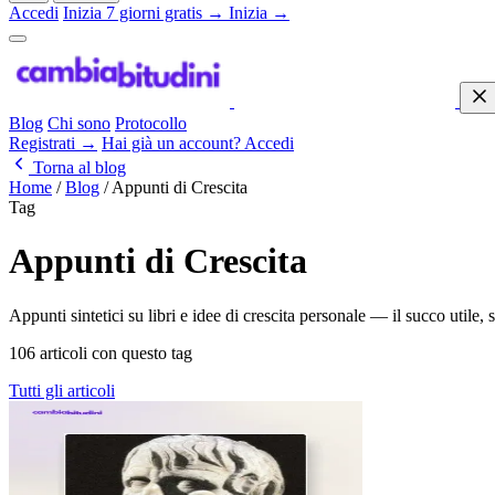
Accedi
Inizia 7 giorni gratis →
Inizia →
Blog
Chi sono
Protocollo
Registrati →
Hai già un account? Accedi
Torna al blog
Home
/
Blog
/
Appunti di Crescita
Tag
Appunti di Crescita
Appunti sintetici su libri e idee di crescita personale — il succo utile, 
106 articoli con questo tag
Tutti gli articoli