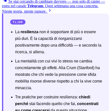
Se stai cercando di cambiare davvero — non solo di capire —
entra nel canale
Telegram
. Ogni settimana una cosa concreta.
Niente teoria, niente rumore.
TL;DR
La
resilienza
non è sopportare di più o essere
più duri. È la capacità di riorganizzarsi
positivamente dopo una difficoltà — e secondo la
ricerca, si allena.
La mentalità con cui vivi lo stress ne cambia
concretamente gli effetti. Alia Crum (Stanford) ha
mostrato che chi vede la pressione come sfida
mobilita risorse diverse rispetto a chi la vive come
minaccia.
Tre pratiche per costruire resilienza:
chiedi
perché
stai facendo quello che fai,
concentrati
su come crescerai
da questa situazione,