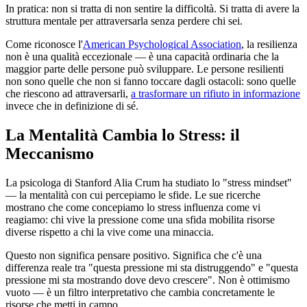
In pratica: non si tratta di non sentire la difficoltà. Si tratta di avere la
struttura mentale per attraversarla senza perdere chi sei.
Come riconosce l'
American Psychological Association
, la resilienza
non è una qualità eccezionale — è una capacità ordinaria che la
maggior parte delle persone può sviluppare. Le persone resilienti
non sono quelle che non si fanno toccare dagli ostacoli: sono quelle
che riescono ad attraversarli,
a trasformare un rifiuto in informazione
invece che in definizione di sé.
La Mentalità Cambia lo Stress: il
Meccanismo
La psicologa di Stanford Alia Crum ha studiato lo "stress mindset"
— la mentalità con cui percepiamo le sfide. Le sue ricerche
mostrano che come concepiamo lo stress influenza come vi
reagiamo: chi vive la pressione come una sfida mobilita risorse
diverse rispetto a chi la vive come una minaccia.
Questo non significa pensare positivo. Significa che c'è una
differenza reale tra "questa pressione mi sta distruggendo" e "questa
pressione mi sta mostrando dove devo crescere". Non è ottimismo
vuoto — è un filtro interpretativo che cambia concretamente le
risorse che metti in campo.