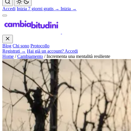
Accedi
Inizia 7 giorni gratis →
Inizia →
Blog
Chi sono
Protocollo
Registrati →
Hai già un account? Accedi
Home
/
Cambiamento
/
Incrementa una mentalità resiliente