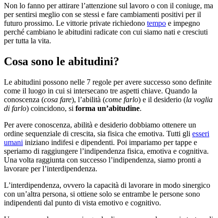
Non lo fanno per attirare l’attenzione sul lavoro o con il coniuge, ma
per sentirsi meglio con se stessi e fare cambiamenti positivi per il
futuro prossimo. Le vittorie private richiedono
tempo
e impegno
perché cambiano le abitudini radicate con cui siamo nati e cresciuti
per tutta la vita.
Cosa sono le abitudini?
Le abitudini possono nelle 7 regole per avere successo sono definite
come il luogo in cui si intersecano tre aspetti chiave. Quando la
conoscenza (
cosa fare
), l’abilità (
come farlo
) e il desiderio (
la voglia
di farlo
) coincidono, si
forma un’abitudine
.
Per avere conoscenza, abilità e desiderio dobbiamo ottenere un
ordine sequenziale di crescita, sia fisica che emotiva. Tutti gli
esseri
umani
iniziano indifesi e dipendenti. Poi impariamo per tappe e
speriamo di raggiungere l’indipendenza fisica, emotiva e cognitiva.
Una volta raggiunta con successo l’indipendenza, siamo pronti a
lavorare per l’interdipendenza.
L’interdipendenza, ovvero la capacità di lavorare in modo sinergico
con un’altra persona, si ottiene solo se entrambe le persone sono
indipendenti dal punto di vista emotivo e cognitivo.