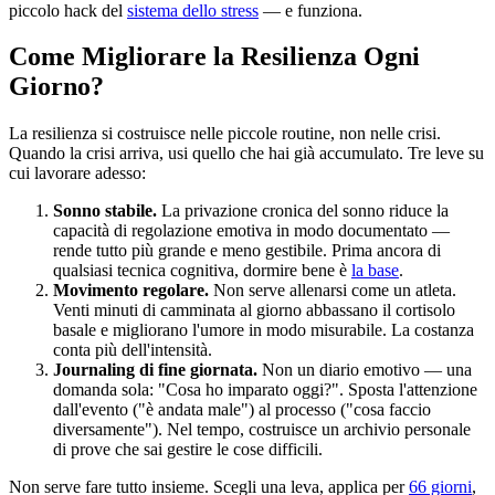
piccolo hack del
sistema dello stress
— e funziona.
Come Migliorare la Resilienza Ogni
Giorno?
La resilienza si costruisce nelle piccole routine, non nelle crisi.
Quando la crisi arriva, usi quello che hai già accumulato. Tre leve su
cui lavorare adesso:
Sonno stabile.
La privazione cronica del sonno riduce la
capacità di regolazione emotiva in modo documentato —
rende tutto più grande e meno gestibile. Prima ancora di
qualsiasi tecnica cognitiva, dormire bene è
la base
.
Movimento regolare.
Non serve allenarsi come un atleta.
Venti minuti di camminata al giorno abbassano il cortisolo
basale e migliorano l'umore in modo misurabile. La costanza
conta più dell'intensità.
Journaling di fine giornata.
Non un diario emotivo — una
domanda sola: "Cosa ho imparato oggi?". Sposta l'attenzione
dall'evento ("è andata male") al processo ("cosa faccio
diversamente"). Nel tempo, costruisce un archivio personale
di prove che sai gestire le cose difficili.
Non serve fare tutto insieme. Scegli una leva, applica per
66 giorni
,