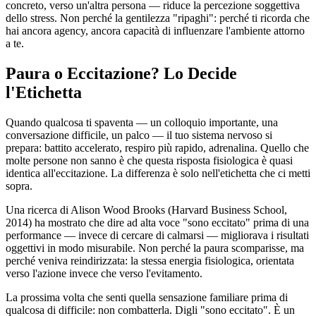
concreto, verso un'altra persona — riduce la percezione soggettiva
dello stress. Non perché la gentilezza "ripaghi": perché ti ricorda che
hai ancora agency, ancora capacità di influenzare l'ambiente attorno
a te.
Paura o Eccitazione? Lo Decide
l'Etichetta
Quando qualcosa ti spaventa — un colloquio importante, una
conversazione difficile, un palco — il tuo sistema nervoso si
prepara: battito accelerato, respiro più rapido, adrenalina. Quello che
molte persone non sanno è che questa risposta fisiologica è quasi
identica all'eccitazione. La differenza è solo nell'etichetta che ci metti
sopra.
Una ricerca di Alison Wood Brooks (Harvard Business School,
2014) ha mostrato che dire ad alta voce "sono eccitato" prima di una
performance — invece di cercare di calmarsi — migliorava i risultati
oggettivi in modo misurabile. Non perché la paura scomparisse, ma
perché veniva reindirizzata: la stessa energia fisiologica, orientata
verso l'azione invece che verso l'evitamento.
La prossima volta che senti quella sensazione familiare prima di
qualcosa di difficile: non combatterla. Digli "sono eccitato". È un