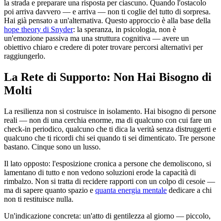
la strada e preparare una risposta per ciascuno. Quando l'ostacolo
poi arriva davvero — e arriva — non ti coglie del tutto di sorpresa.
Hai già pensato a un'alternativa. Questo approccio è alla base della
hope theory di Snyder
: la speranza, in psicologia, non è
un'emozione passiva ma una struttura cognitiva — avere un
obiettivo chiaro e credere di poter trovare percorsi alternativi per
raggiungerlo.
La Rete di Supporto: Non Hai Bisogno di
Molti
La resilienza non si costruisce in isolamento. Hai bisogno di persone
reali — non di una cerchia enorme, ma di qualcuno con cui fare un
check-in periodico, qualcuno che ti dica la verità senza distruggerti e
qualcuno che ti ricordi chi sei quando ti sei dimenticato. Tre persone
bastano. Cinque sono un lusso.
Il lato opposto: l'esposizione cronica a persone che demoliscono, si
lamentano di tutto e non vedono soluzioni erode la capacità di
rimbalzo. Non si tratta di recidere rapporti con un colpo di cesoie —
ma di sapere quanto spazio e
quanta energia mentale
dedicare a chi
non ti restituisce nulla.
Un'indicazione concreta: un'atto di gentilezza al giorno — piccolo,