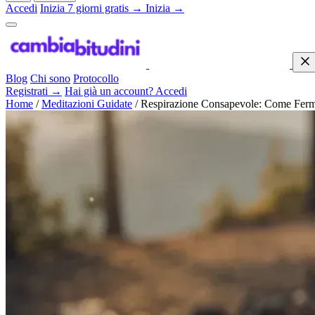
Accedi
Inizia 7 giorni gratis →
Inizia →
Blog
Chi sono
Protocollo
Registrati →
Hai già un account? Accedi
Home
/
Meditazioni Guidate
/
Respirazione Consapevole: Come Fermar