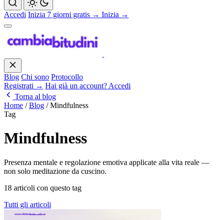
Accedi
Inizia 7 giorni gratis →
Inizia →
Blog
Chi sono
Protocollo
Registrati →
Hai già un account? Accedi
Torna al blog
Home
/
Blog
/
Mindfulness
Tag
Mindfulness
Presenza mentale e regolazione emotiva applicate alla vita reale —
non solo meditazione da cuscino.
18 articoli con questo tag
Tutti gli articoli