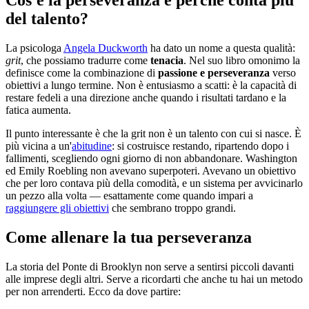
del talento?
La psicologa
Angela Duckworth
ha dato un nome a questa qualità:
grit
, che possiamo tradurre come
tenacia
. Nel suo libro omonimo la
definisce come la combinazione di
passione e perseveranza
verso
obiettivi a lungo termine. Non è entusiasmo a scatti: è la capacità di
restare fedeli a una direzione anche quando i risultati tardano e la
fatica aumenta.
Il punto interessante è che la grit non è un talento con cui si nasce. È
più vicina a un'
abitudine
: si costruisce restando, ripartendo dopo i
fallimenti, scegliendo ogni giorno di non abbandonare. Washington
ed Emily Roebling non avevano superpoteri. Avevano un obiettivo
che per loro contava più della comodità, e un sistema per avvicinarlo
un pezzo alla volta — esattamente come quando impari a
raggiungere gli obiettivi
che sembrano troppo grandi.
Come allenare la tua perseveranza
La storia del Ponte di Brooklyn non serve a sentirsi piccoli davanti
alle imprese degli altri. Serve a ricordarti che anche tu hai un metodo
per non arrenderti. Ecco da dove partire: