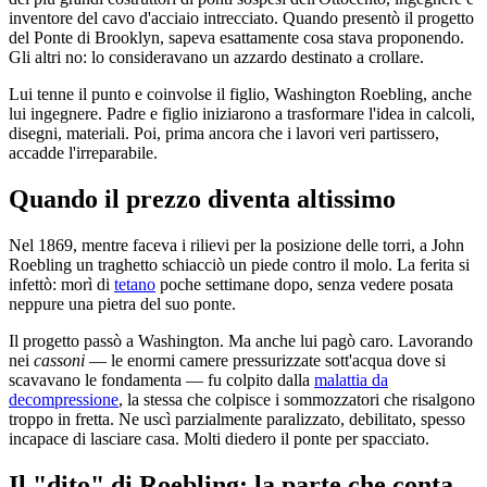
inventore del cavo d'acciaio intrecciato. Quando presentò il progetto
del Ponte di Brooklyn, sapeva esattamente cosa stava proponendo.
Gli altri no: lo consideravano un azzardo destinato a crollare.
Lui tenne il punto e coinvolse il figlio, Washington Roebling, anche
lui ingegnere. Padre e figlio iniziarono a trasformare l'idea in calcoli,
disegni, materiali. Poi, prima ancora che i lavori veri partissero,
accadde l'irreparabile.
Quando il prezzo diventa altissimo
Nel 1869, mentre faceva i rilievi per la posizione delle torri, a John
Roebling un traghetto schiacciò un piede contro il molo. La ferita si
infettò: morì di
tetano
poche settimane dopo, senza vedere posata
neppure una pietra del suo ponte.
Il progetto passò a Washington. Ma anche lui pagò caro. Lavorando
nei
cassoni
— le enormi camere pressurizzate sott'acqua dove si
scavavano le fondamenta — fu colpito dalla
malattia da
decompressione
, la stessa che colpisce i sommozzatori che risalgono
troppo in fretta. Ne uscì parzialmente paralizzato, debilitato, spesso
incapace di lasciare casa. Molti diedero il ponte per spacciato.
Il "dito" di Roebling: la parte che conta