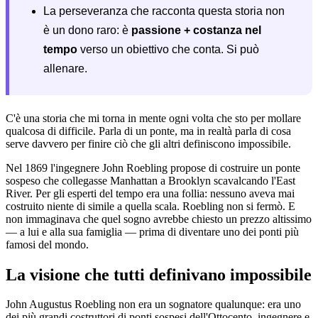
La perseveranza che racconta questa storia non
è un dono raro: è
passione + costanza nel
tempo
verso un obiettivo che conta. Si può
allenare.
C'è una storia che mi torna in mente ogni volta che sto per mollare
qualcosa di difficile. Parla di un ponte, ma in realtà parla di cosa
serve davvero per finire ciò che gli altri definiscono impossibile.
Nel 1869 l'ingegnere John Roebling propose di costruire un ponte
sospeso che collegasse Manhattan a Brooklyn scavalcando l'East
River. Per gli esperti del tempo era una follia: nessuno aveva mai
costruito niente di simile a quella scala. Roebling non si fermò. E
non immaginava che quel sogno avrebbe chiesto un prezzo altissimo
— a lui e alla sua famiglia — prima di diventare uno dei ponti più
famosi del mondo.
La visione che tutti definivano impossibile
John Augustus Roebling non era un sognatore qualunque: era uno
dei più grandi costruttori di ponti sospesi dell'Ottocento, ingegnere e