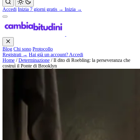
Accedi
Inizia 7 giorni gratis →
Inizia →
Blog
Chi sono
Protocollo
Registrati →
Hai già un account? Accedi
Home
/
Determinazione
/
Il dito di Roebling: la perseveranza che
costruì il Ponte di Brooklyn