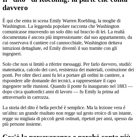
davvero
È qui che entra in scena Emily Warren Roebling, la moglie di
Washington. La leggenda popolare racconta che Washington
comunicasse muovendo un solo dito sul braccio di lei. La realtà
documentata è ancora più impressionante: dal suo appartamento, da
cui osservava il cantiere col cannocchiale, Washington dettava
istruzioni dettagliate, ed Emily diventò il suo tramite con gli
ingegneri.
Solo che non si limitò a riferire messaggi. Per farlo davvero, studiò:
matematica, calcolo dei cavi, resistenza dei materiali, costruzione dei
ponti. Per oltre dieci anni fu lei a portare gli ordini in cantiere, a
rispondere alle domande dei tecnici, a rappresentare il capo
ingegnere nelle riunioni. Quando il ponte fu inaugurato nel 1883 —
dopo circa quattordici anni di lavoro — fu Emily la prima ad
attraversarlo in carrozza.
La storia del dito è bella perché è semplice. Ma la lezione vera è
un'altra: un grande risultato non regge sul gesto eroico di un istante,
regge su migliaia di piccoli gesti ostinati, ripetuti per anni, spesso da
più persone insieme.
Cos'è la perseveranza e perché conta più