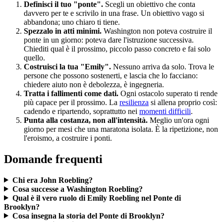
Definisci il tuo "ponte".
Scegli un obiettivo che conta
davvero per te e scrivilo in una frase. Un obiettivo vago si
abbandona; uno chiaro ti tiene.
Spezzalo in atti minimi.
Washington non poteva costruire il
ponte in un giorno: poteva dare l'istruzione successiva.
Chiediti qual è il prossimo, piccolo passo concreto e fai solo
quello.
Costruisci la tua "Emily".
Nessuno arriva da solo. Trova le
persone che possono sostenerti, e lascia che lo facciano:
chiedere aiuto non è debolezza, è ingegneria.
Tratta i fallimenti come dati.
Ogni ostacolo superato ti rende
più capace per il prossimo. La
resilienza
si allena proprio così:
cadendo e ripartendo, soprattutto nei
momenti difficili
.
Punta alla costanza, non all'intensità.
Meglio un'ora ogni
giorno per mesi che una maratona isolata. È la ripetizione, non
l'eroismo, a costruire i ponti.
Domande frequenti
Chi era John Roebling?
Cosa successe a Washington Roebling?
Qual è il vero ruolo di Emily Roebling nel Ponte di
Brooklyn?
Cosa insegna la storia del Ponte di Brooklyn?