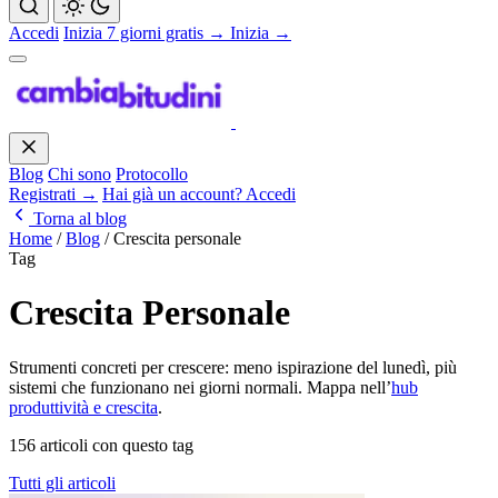
Accedi
Inizia 7 giorni gratis →
Inizia →
Blog
Chi sono
Protocollo
Registrati →
Hai già un account? Accedi
Torna al blog
Home
/
Blog
/
Crescita personale
Tag
Crescita Personale
Strumenti concreti per crescere: meno ispirazione del lunedì, più
sistemi che funzionano nei giorni normali. Mappa nell’
hub
produttività e crescita
.
156 articoli con questo tag
Tutti gli articoli