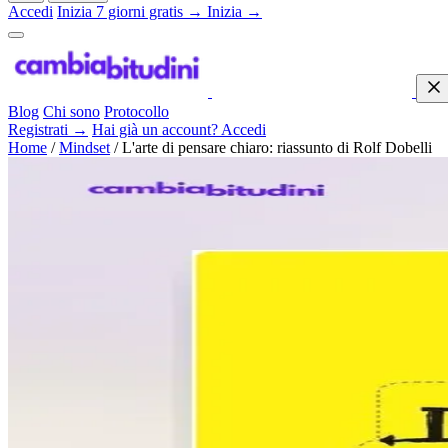
Accedi
Inizia 7 giorni gratis →
Inizia →
Blog
Chi sono
Protocollo
Registrati →
Hai già un account? Accedi
Home
/
Mindset
/
L'arte di pensare chiaro: riassunto di Rolf Dobelli