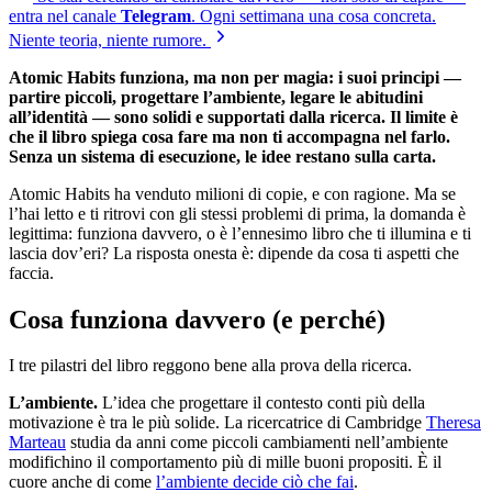
entra nel canale
Telegram
. Ogni settimana una cosa concreta.
Niente teoria, niente rumore.
Atomic Habits funziona, ma non per magia: i suoi principi —
partire piccoli, progettare l’ambiente, legare le abitudini
all’identità — sono solidi e supportati dalla ricerca. Il limite è
che il libro spiega cosa fare ma non ti accompagna nel farlo.
Senza un sistema di esecuzione, le idee restano sulla carta.
Atomic Habits ha venduto milioni di copie, e con ragione. Ma se
l’hai letto e ti ritrovi con gli stessi problemi di prima, la domanda è
legittima: funziona davvero, o è l’ennesimo libro che ti illumina e ti
lascia dov’eri? La risposta onesta è: dipende da cosa ti aspetti che
faccia.
Cosa funziona davvero (e perché)
I tre pilastri del libro reggono bene alla prova della ricerca.
L’ambiente.
L’idea che progettare il contesto conti più della
motivazione è tra le più solide. La ricercatrice di Cambridge
Theresa
Marteau
studia da anni come piccoli cambiamenti nell’ambiente
modifichino il comportamento più di mille buoni propositi. È il
cuore anche di come
l’ambiente decide ciò che fai
.