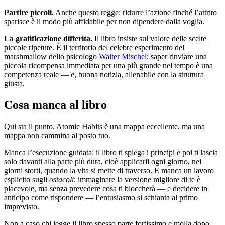
Partire piccoli.
Anche questo regge: ridurre l’azione finché l’attrito
sparisce è il modo più affidabile per non dipendere dalla voglia.
La gratificazione differita.
Il libro insiste sul valore delle scelte
piccole ripetute. È il territorio del celebre esperimento del
marshmallow dello psicologo
Walter Mischel
: saper rinviare una
piccola ricompensa immediata per una più grande nel tempo è una
competenza reale — e, buona notizia, allenabile con la struttura
giusta.
Cosa manca al libro
Qui sta il punto. Atomic Habits è una mappa eccellente, ma una
mappa non cammina al posto tuo.
Manca l’esecuzione guidata: il libro ti spiega i principi e poi ti lascia
solo davanti alla parte più dura, cioè applicarli ogni giorno, nei
giorni storti, quando la vita si mette di traverso. E manca un lavoro
esplicito sugli
ostacoli
: immaginare la versione migliore di te è
piacevole, ma senza prevedere cosa ti bloccherà — e decidere in
anticipo come rispondere — l’entusiasmo si schianta al primo
imprevisto.
Non a caso chi legge il libro spesso parte fortissimo e molla dopo