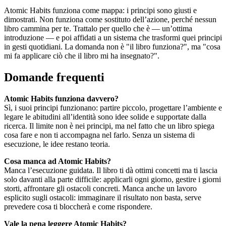
Atomic Habits funziona come mappa: i principi sono giusti e
dimostrati. Non funziona come sostituto dell’azione, perché nessun
libro cammina per te. Trattalo per quello che è — un’ottima
introduzione — e poi affidati a un sistema che trasformi quei principi
in gesti quotidiani. La domanda non è "il libro funziona?", ma "cosa
mi fa applicare ciò che il libro mi ha insegnato?".
Domande frequenti
Atomic Habits funziona davvero?
Sì, i suoi principi funzionano: partire piccolo, progettare l’ambiente e
legare le abitudini all’identità sono idee solide e supportate dalla
ricerca. Il limite non è nei principi, ma nel fatto che un libro spiega
cosa fare e non ti accompagna nel farlo. Senza un sistema di
esecuzione, le idee restano teoria.
Cosa manca ad Atomic Habits?
Manca l’esecuzione guidata. Il libro ti dà ottimi concetti ma ti lascia
solo davanti alla parte difficile: applicarli ogni giorno, gestire i giorni
storti, affrontare gli ostacoli concreti. Manca anche un lavoro
esplicito sugli ostacoli: immaginare il risultato non basta, serve
prevedere cosa ti bloccherà e come rispondere.
Vale la pena leggere Atomic Habits?