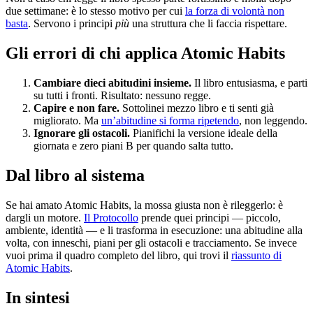
due settimane: è lo stesso motivo per cui
la forza di volontà non
basta
. Servono i principi
più
una struttura che li faccia rispettare.
Gli errori di chi applica Atomic Habits
Cambiare dieci abitudini insieme.
Il libro entusiasma, e parti
su tutti i fronti. Risultato: nessuno regge.
Capire e non fare.
Sottolinei mezzo libro e ti senti già
migliorato. Ma
un’abitudine si forma ripetendo
, non leggendo.
Ignorare gli ostacoli.
Pianifichi la versione ideale della
giornata e zero piani B per quando salta tutto.
Dal libro al sistema
Se hai amato Atomic Habits, la mossa giusta non è rileggerlo: è
dargli un motore.
Il Protocollo
prende quei principi — piccolo,
ambiente, identità — e li trasforma in esecuzione: una abitudine alla
volta, con inneschi, piani per gli ostacoli e tracciamento. Se invece
vuoi prima il quadro completo del libro, qui trovi il
riassunto di
Atomic Habits
.
In sintesi