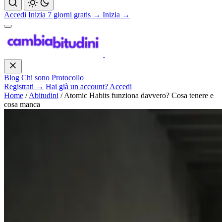
Accedi
Inizia 7 giorni gratis →
Inizia →
Blog
Chi sono
Protocollo
Registrati →
Hai già un account? Accedi
Home
/
Abitudini
/
Atomic Habits funziona davvero? Cosa tenere e
cosa manca