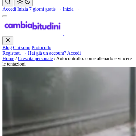
Accedi
Inizia 7 giorni gratis →
Inizia →
Blog
Chi sono
Protocollo
Registrati →
Hai già un account? Accedi
Home
/
Crescita personale
/
Autocontrollo: come allenarlo e vincere
le tentazioni