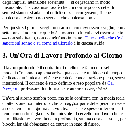
degli impulsi, attenzione sostenuta — si degradano in modo
misurabile. E la cosa insidiosa è che chi dorme poco smette di
sentirsi stanco: si adatta al deficit senza accorgersene, finché
qualcosa di esterno non segnala che qualcosa non va.
Per questi 30 giorni: scegli un orario in cui devi essere sveglio, conta
sette ore all'indietro, e quello è il momento in cui devi essere a letto
— non sul divano, non col telefono in mano.
Tutto quello che c'è da
sapere sul sonno e su come migliorarlo
è in questa guida.
3. Un'Ora di Lavoro Profondo al Giorno
Il lavoro profondo è il contrario di quello che fai mentre sei in
modalità "rispondo appena arriva qualcosa": è un blocco di tempo
dedicato a un'unica attività che richiede concentrazione piena, senza
interruzioni. Il concetto è stato definito e reso popolare da
Cal
Newport
, professore di informatica e autore di
Deep Work
.
Un'ora al giorno sembra poco, ma se la confronti con la media reale
di attenzione non interrotta che la maggior parte delle persone riesce
a sostenere in una giornata lavorativa — che è spesso inferiore — ti
rendi conto che è già un salto notevole. Il cervello non lavora bene
in multitasking: lavora bene in profondità, su una cosa alla volta, per
blocchi lunghi abbastanza da entrare in stato di flusso.