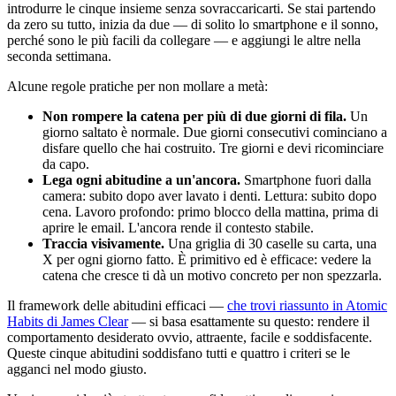
introdurre le cinque insieme senza sovraccaricarti. Se stai partendo
da zero su tutto, inizia da due — di solito lo smartphone e il sonno,
perché sono le più facili da collegare — e aggiungi le altre nella
seconda settimana.
Alcune regole pratiche per non mollare a metà:
Non rompere la catena per più di due giorni di fila.
Un
giorno saltato è normale. Due giorni consecutivi cominciano a
disfare quello che hai costruito. Tre giorni e devi ricominciare
da capo.
Lega ogni abitudine a un'ancora.
Smartphone fuori dalla
camera: subito dopo aver lavato i denti. Lettura: subito dopo
cena. Lavoro profondo: primo blocco della mattina, prima di
aprire le email. L'ancora rende il contesto stabile.
Traccia visivamente.
Una griglia di 30 caselle su carta, una
X per ogni giorno fatto. È primitivo ed è efficace: vedere la
catena che cresce ti dà un motivo concreto per non spezzarla.
Il framework delle abitudini efficaci —
che trovi riassunto in Atomic
Habits di James Clear
— si basa esattamente su questo: rendere il
comportamento desiderato ovvio, attraente, facile e soddisfacente.
Queste cinque abitudini soddisfano tutti e quattro i criteri se le
agganci nel modo giusto.