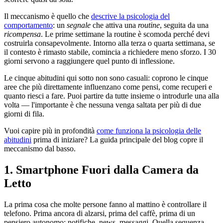
Il meccanismo è quello che
descrive la psicologia del
comportamento
: un
segnale
che attiva una
routine
, seguita da una
ricompensa
. Le prime settimane la routine è scomoda perché devi
costruirla consapevolmente. Intorno alla terza o quarta settimana, se
il contesto è rimasto stabile, comincia a richiedere meno sforzo. I 30
giorni servono a raggiungere quel punto di inflessione.
Le cinque abitudini qui sotto non sono casuali: coprono le cinque
aree che più direttamente influenzano come pensi, come recuperi e
quanto riesci a fare. Puoi partire da tutte insieme o introdurle una alla
volta — l'importante è che nessuna venga saltata per più di due
giorni di fila.
Vuoi capire più in profondità
come funziona la psicologia delle
abitudini
prima di iniziare? La guida principale del blog copre il
meccanismo dal basso.
1. Smartphone Fuori dalla Camera da
Letto
La prima cosa che molte persone fanno al mattino è controllare il
telefono. Prima ancora di alzarsi, prima del caffè, prima di un
pensiero autonomo: notifiche, news, messaggi. Quella sequenza