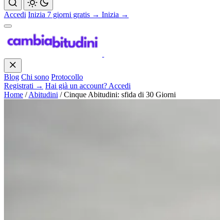
Accedi
Inizia 7 giorni gratis →
Inizia →
Blog
Chi sono
Protocollo
Registrati →
Hai già un account? Accedi
Home
/
Abitudini
/
Cinque Abitudini: sfida di 30 Giorni