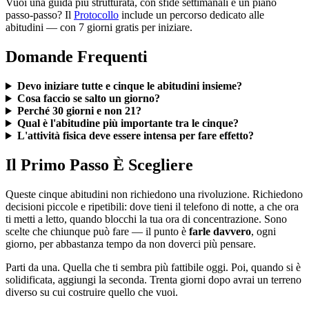
Vuoi una guida più strutturata, con sfide settimanali e un piano
passo-passo? Il
Protocollo
include un percorso dedicato alle
abitudini — con 7 giorni gratis per iniziare.
Domande Frequenti
Devo iniziare tutte e cinque le abitudini insieme?
Cosa faccio se salto un giorno?
Perché 30 giorni e non 21?
Qual è l'abitudine più importante tra le cinque?
L'attività fisica deve essere intensa per fare effetto?
Il Primo Passo È Scegliere
Queste cinque abitudini non richiedono una rivoluzione. Richiedono
decisioni piccole e ripetibili: dove tieni il telefono di notte, a che ora
ti metti a letto, quando blocchi la tua ora di concentrazione. Sono
scelte che chiunque può fare — il punto è
farle davvero
, ogni
giorno, per abbastanza tempo da non doverci più pensare.
Parti da una. Quella che ti sembra più fattibile oggi. Poi, quando si è
solidificata, aggiungi la seconda. Trenta giorni dopo avrai un terreno
diverso su cui costruire quello che vuoi.