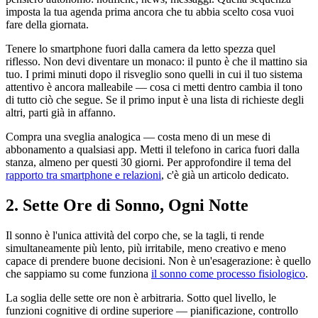
imposta la tua agenda prima ancora che tu abbia scelto cosa vuoi
fare della giornata.
Tenere lo smartphone fuori dalla camera da letto spezza quel
riflesso. Non devi diventare un monaco: il punto è che il mattino sia
tuo. I primi minuti dopo il risveglio sono quelli in cui il tuo sistema
attentivo è ancora malleabile — cosa ci metti dentro cambia il tono
di tutto ciò che segue. Se il primo input è una lista di richieste degli
altri, parti già in affanno.
Compra una sveglia analogica — costa meno di un mese di
abbonamento a qualsiasi app. Metti il telefono in carica fuori dalla
stanza, almeno per questi 30 giorni. Per approfondire il tema del
rapporto tra smartphone e relazioni
, c'è già un articolo dedicato.
2. Sette Ore di Sonno, Ogni Notte
Il sonno è l'unica attività del corpo che, se la tagli, ti rende
simultaneamente più lento, più irritabile, meno creativo e meno
capace di prendere buone decisioni. Non è un'esagerazione: è quello
che sappiamo su come funziona
il sonno come processo fisiologico
.
La soglia delle sette ore non è arbitraria. Sotto quel livello, le
funzioni cognitive di ordine superiore — pianificazione, controllo