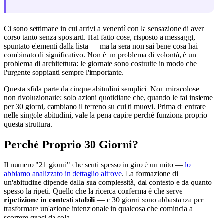
Ci sono settimane in cui arrivi a venerdì con la sensazione di aver
corso tanto senza spostarti. Hai fatto cose, risposto a messaggi,
spuntato elementi dalla lista — ma la sera non sai bene cosa hai
combinato di significativo. Non è un problema di volontà, è un
problema di architettura: le giornate sono costruite in modo che
l'urgente soppianti sempre l'importante.
Questa sfida parte da cinque abitudini semplici. Non miracolose,
non rivoluzionarie: solo azioni quotidiane che, quando le fai insieme
per 30 giorni, cambiano il terreno su cui ti muovi. Prima di entrare
nelle singole abitudini, vale la pena capire perché funziona proprio
questa struttura.
Perché Proprio 30 Giorni?
Il numero "21 giorni" che senti spesso in giro è un mito —
lo
abbiamo analizzato in dettaglio altrove
. La formazione di
un'abitudine dipende dalla sua complessità, dal contesto e da quanto
spesso la ripeti. Quello che la ricerca conferma è che serve
ripetizione in contesti stabili
— e 30 giorni sono abbastanza per
trasformare un'azione intenzionale in qualcosa che comincia a
scorrere quasi da sola.