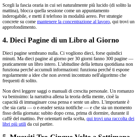
Scegli la fascia oraria in cui sei naturalmente più lucido (di solito la
mattina), blocca quella sessione come un appuntamento
inderogabile, e metti il telefono in modalità aereo. Per strategie
concrete su come
mantenere la concentrazione al lavoro
, qui trovi un
approfondimento.
4. Dieci Pagine di un Libro al Giorno
Dieci pagine sembrano nulla. Ci vogliono dieci, forse quindici
minuti. Ma dieci pagine al giorno per 30 giorni fanno 300 pagine —
praticamente un libro intero. L'abitudine della lettura quotidiana non
funziona perché accumuli informazioni: funziona perché ti espone
regolarmente a idee che non avresti incontrato nell'algoritmo che
frequenti di solito.
Non devi leggere saggi o manuali di crescita personale. Un romanzo
va benissimo: la narrativa allena la teoria della mente, cioè la
capacità di immaginare cosa pensa e sente un altro. L'importante è
che sia carta — o e-reader senza notifiche — e che sia un momento
fisso della giornata: subito dopo cena, prima di dormire, durante il
caffè del mattino. Per orientarti nella scelta,
qui trovi una raccolta dei
libri più utili
da cui partire.
5. Muoviti Tre-Cinque Volte a Settimana