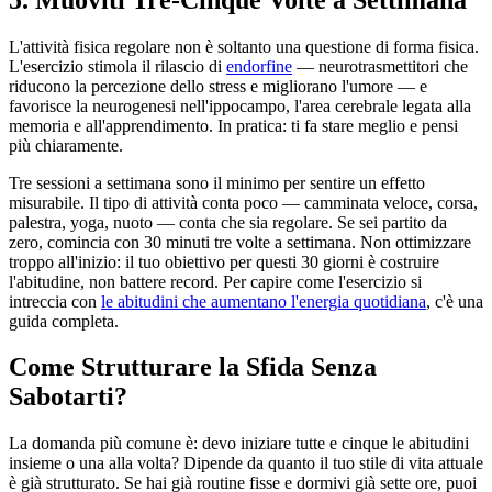
L'attività fisica regolare non è soltanto una questione di forma fisica.
L'esercizio stimola il rilascio di
endorfine
— neurotrasmettitori che
riducono la percezione dello stress e migliorano l'umore — e
favorisce la neurogenesi nell'ippocampo, l'area cerebrale legata alla
memoria e all'apprendimento. In pratica: ti fa stare meglio e pensi
più chiaramente.
Tre sessioni a settimana sono il minimo per sentire un effetto
misurabile. Il tipo di attività conta poco — camminata veloce, corsa,
palestra, yoga, nuoto — conta che sia regolare. Se sei partito da
zero, comincia con 30 minuti tre volte a settimana. Non ottimizzare
troppo all'inizio: il tuo obiettivo per questi 30 giorni è costruire
l'abitudine, non battere record. Per capire come l'esercizio si
intreccia con
le abitudini che aumentano l'energia quotidiana
, c'è una
guida completa.
Come Strutturare la Sfida Senza
Sabotarti?
La domanda più comune è: devo iniziare tutte e cinque le abitudini
insieme o una alla volta? Dipende da quanto il tuo stile di vita attuale
è già strutturato. Se hai già routine fisse e dormivi già sette ore, puoi