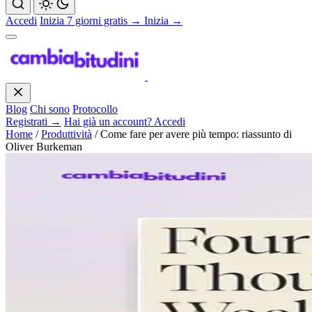
Accedi
Inizia 7 giorni gratis →
Inizia →
Blog
Chi sono
Protocollo
Registrati →
Hai già un account? Accedi
Home
/
Produttività
/
Come fare per avere più tempo: riassunto di
Oliver Burkeman