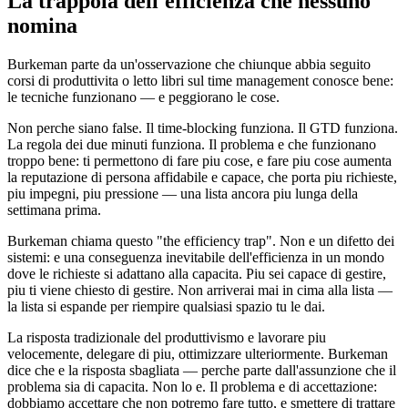
La trappola dell'efficienza che nessuno
nomina
Burkeman parte da un'osservazione che chiunque abbia seguito
corsi di produttivita o letto libri sul time management conosce bene:
le tecniche funzionano — e peggiorano le cose.
Non perche siano false. Il time-blocking funziona. Il GTD funziona.
La regola dei due minuti funziona. Il problema e che funzionano
troppo bene: ti permettono di fare piu cose, e fare piu cose aumenta
la reputazione di persona affidabile e capace, che porta piu richieste,
piu impegni, piu pressione — una lista ancora piu lunga della
settimana prima.
Burkeman chiama questo "the efficiency trap". Non e un difetto dei
sistemi: e una conseguenza inevitabile dell'efficienza in un mondo
dove le richieste si adattano alla capacita. Piu sei capace di gestire,
piu ti viene chiesto di gestire. Non arriverai mai in cima alla lista —
la lista si espande per riempire qualsiasi spazio tu le dai.
La risposta tradizionale del produttivismo e lavorare piu
velocemente, delegare di piu, ottimizzare ulteriormente. Burkeman
dice che e la risposta sbagliata — perche parte dall'assunzione che il
problema sia di capacita. Non lo e. Il problema e di accettazione:
dobbiamo accettare che non potremo fare tutto, e smettere di trattare