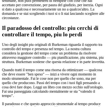
settimane, non puoi permetterti di riempirle con cose che hai
accettato per convenzione, per paura del giudizio, per inerzia. Ogni
si dato a qualcosa e necessariamente un no a qualcos'altro. La
domanda e se stai scegliendo i tuoi si o li stai lasciando scegliere alle
circostanze.
Il paradosso del controllo: piu cerchi di
controllare il tempo, piu lo perdi
Uno degli insight piu originali di Burkeman riguarda il rapporto tra
controllo del tempo e presenza nel tempo. La nostra cultura
considera la gestione del tempo come un problema da risolvere
attraverso maggiore controllo — piu pianificazione, piu sistema, piu
struttura. Burkeman sostiene che questa relazione e in parte invertita.
Quando tratti il tempo come una risorsa da ottimizzare — qualcosa
che deve essere "ben speso" — inizi a vivere ogni momento in
modo strumentale. Fai le cose non per quello che sono, ma per
quello che producono. Passi del tempo con i tuoi figli pensando a
cosa devi fare dopo. Leggi un libro con mezzo occhio sull'orologio.
Fai una passeggiata calcolando mentalmente se sta "valendo il
tempo".
Il paradosso e che questo approccio strumentale al tempo produce