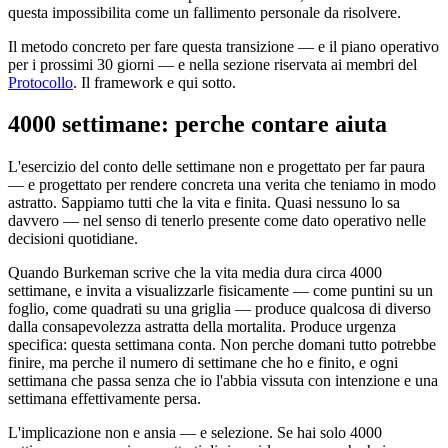
questa impossibilita come un fallimento personale da risolvere.
Il metodo concreto per fare questa transizione — e il piano operativo
per i prossimi 30 giorni — e nella sezione riservata ai membri del
Protocollo
. Il framework e qui sotto.
4000 settimane: perche contare aiuta
L'esercizio del conto delle settimane non e progettato per far paura
— e progettato per rendere concreta una verita che teniamo in modo
astratto. Sappiamo tutti che la vita e finita. Quasi nessuno lo sa
davvero — nel senso di tenerlo presente come dato operativo nelle
decisioni quotidiane.
Quando Burkeman scrive che la vita media dura circa 4000
settimane, e invita a visualizzarle fisicamente — come puntini su un
foglio, come quadrati su una griglia — produce qualcosa di diverso
dalla consapevolezza astratta della mortalita. Produce urgenza
specifica: questa settimana conta. Non perche domani tutto potrebbe
finire, ma perche il numero di settimane che ho e finito, e ogni
settimana che passa senza che io l'abbia vissuta con intenzione e una
settimana effettivamente persa.
L'implicazione non e ansia — e selezione. Se hai solo 4000