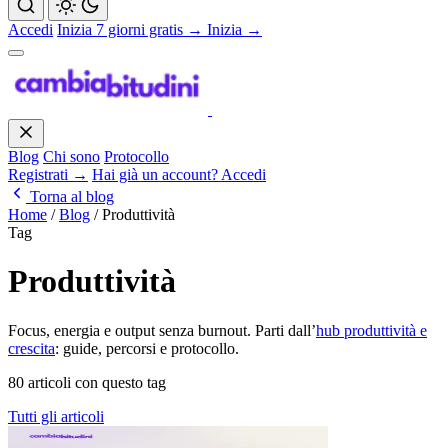
Accedi
Inizia 7 giorni gratis →
Inizia →
Blog
Chi sono
Protocollo
Registrati →
Hai già un account? Accedi
Torna al blog
Home
/
Blog
/
Produttività
Tag
Produttività
Focus, energia e output senza burnout. Parti dall’
hub produttività e
crescita
: guide, percorsi e protocollo.
80 articoli con questo tag
Tutti gli articoli