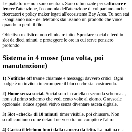
Le piattaforme non sono neutrali. Sono ottimizzate per
catturare e
tenere
l'attenzione, l'economia dell'attenzione di cui parlano anche
ricercatori e policy maker legati all'ecosistema Bay Area. Tu non stai
«sbagliando uso» del telefono: stai usando un prodotto che vince
quando tu perdi il filo.
Obiettivo realistico: non eliminare tutto.
Spostare
social e feed in
slot da dieci minuti, e proteggere le ore in cui serve pensiero
profondo.
Sistema in 4 mosse (una volta, poi
manutenzione)
1) Notifiche off
tranne chiamate e messaggi davvero critici. Ogni
badge è un invito a interrompere il blocco che stai costruendo.
2) Home senza social.
Social solo in cartella o seconda schermata,
non sul primo schermo che vedi cento volte al giorno. Grayscale
opzionale: riduce appeal visivo senza diventare asceta digitale.
3) Slot «check» di 10 minuti
, timer visibile, poi chiusura. Non
scroll continuo come default nervoso tra un compito e l'altro.
4) Carica il telefono fuori dalla camera da letto.
La mattina e la