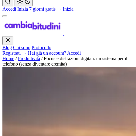
Accedi
Inizia 7 giorni gratis →
Inizia →
Blog
Chi sono
Protocollo
Registrati →
Hai già un account? Accedi
Home
/
Produttività
/
Focus e distrazioni digitali: un sistema per il
telefono (senza diventare eremita)