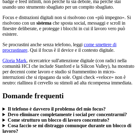
badge e feed infiniti, non perché tu sia debole, ma perché stai
usando uno strumento sbagliato per un compito sbagliato.
Focus e distrazioni digitali non si risolvono con «più impegno». Si
risolvono con un
sistema
che sposta social, messaggi e scroll in
finestre deliberate, e protegge i blocchi in cui il lavoro vero può
esistere.
Se procrastini anche senza telefono, leggi
come smettere di
procrastinare
. Qui il focus è il device e il contesto digitale.
Gloria Mark
, ricercatrice sull'attenzione digitale (con radici nella
comunità HCI che include Stanford e la Silicon Valley), ha mostrato
per decenni come lavoro e studio si frammentino in micro-
interruzioni che si ripagano da sole. Ogni check «veloce» non è
neutro: riallinea il cervello su stimoli ad alta ricompensa immediata.
Domande frequenti
Il telefono è davvero il problema del mio focus?
Devo eliminare completamente i social per concentrarmi?
Come strutturo un blocco di lavoro concentrato?
Cosa faccio se mi distraggo comunque durante un blocco di
lavoro?