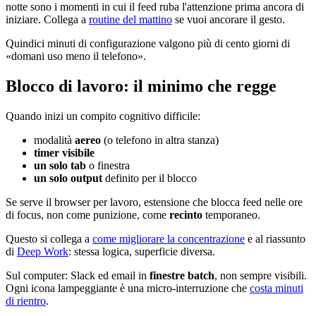
notte sono i momenti in cui il feed ruba l'attenzione prima ancora di
iniziare. Collega a
routine del mattino
se vuoi ancorare il gesto.
Quindici minuti di configurazione valgono più di cento giorni di
«domani uso meno il telefono».
Blocco di lavoro: il minimo che regge
Quando inizi un compito cognitivo difficile:
modalità
aereo
(o telefono in altra stanza)
timer visibile
un solo tab
o finestra
un solo output
definito per il blocco
Se serve il browser per lavoro, estensione che blocca feed nelle ore
di focus, non come punizione, come
recinto
temporaneo.
Questo si collega a
come migliorare la concentrazione
e al riassunto
di
Deep Work
: stessa logica, superficie diversa.
Sul computer: Slack ed email in
finestre batch
, non sempre visibili.
Ogni icona lampeggiante è una micro-interruzione che
costa minuti
di rientro
.