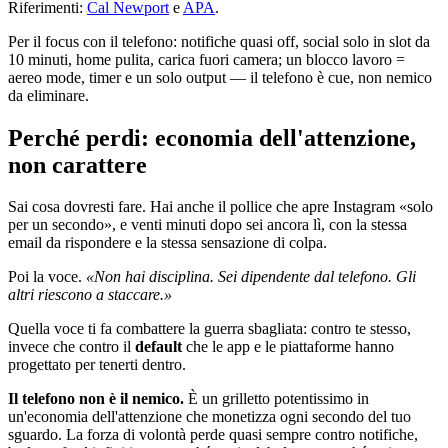
Riferimenti:
Cal Newport
e
APA
.
Per il focus con il telefono: notifiche quasi off, social solo in slot da
10 minuti, home pulita, carica fuori camera; un blocco lavoro =
aereo mode, timer e un solo output — il telefono è cue, non nemico
da eliminare.
Perché perdi: economia dell'attenzione,
non carattere
Sai cosa dovresti fare. Hai anche il pollice che apre Instagram «solo
per un secondo», e venti minuti dopo sei ancora lì, con la stessa
email da rispondere e la stessa sensazione di colpa.
Poi la voce.
«Non hai disciplina. Sei dipendente dal telefono. Gli
altri riescono a staccare.»
Quella voce ti fa combattere la guerra sbagliata: contro te stesso,
invece che contro il
default
che le app e le piattaforme hanno
progettato per tenerti dentro.
Il telefono non è il nemico.
È un grilletto potentissimo in
un'economia dell'attenzione che monetizza ogni secondo del tuo
sguardo. La forza di volontà perde quasi sempre contro notifiche,