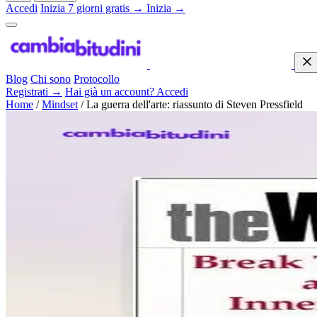
Accedi
Inizia 7 giorni gratis →
Inizia →
Blog
Chi sono
Protocollo
Registrati →
Hai già un account? Accedi
Home
/
Mindset
/
La guerra dell'arte: riassunto di Steven Pressfield