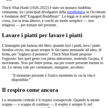
Thich Nhat Hanh (1926-2022) è stato un monaco buddista
vietnamita, tra i principali divulgatori della
mindfulness
in Occidente
e fondatore dell'"Engaged Buddhism". Lo leggi se ti senti sempre di
corsa, con la testa altrove, e cerchi un modo semplice — non
religioso — per tornare nel presente.
Lavare i piatti per lavare i piatti
L'immagine più famosa del libro: quando lavi i piatti, lava i piatti.
Sembra ovvio, ma quasi sempre lo facciamo pensando ad altro, di
fretta, per "toglierci il pensiero". Thich Nhat Hanh propone
l'opposto: fare quel gesto con piena attenzione, sentendo l'acqua, il
movimento. Non per finire prima, ma per essere presente mentre lo
fai. Lo stesso vale per camminare, mangiare, ascoltare.
"Il momento presente è l'unico momento in cui la vita è
disponibile."
Il respiro come ancora
Lo strumento centrale è il respiro consapevole. Quando la mente
scappa — e scappa di continuo — il respiro è sempre lì, nel