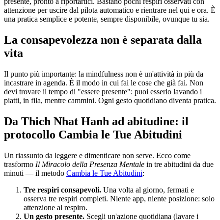
presente, pronto a riportartici. Bastano pochi respiri osservati con
attenzione per uscire dal pilota automatico e rientrare nel qui e ora. È
una pratica semplice e potente, sempre disponibile, ovunque tu sia.
La consapevolezza non è separata dalla
vita
Il punto più importante: la mindfulness non è un'attività in più da
incastrare in agenda. È il modo in cui fai le cose che già fai. Non
devi trovare il tempo di "essere presente": puoi esserlo lavando i
piatti, in fila, mentre cammini. Ogni gesto quotidiano diventa pratica.
Da Thich Nhat Hanh ad abitudine: il
protocollo Cambia le Tue Abitudini
Un riassunto da leggere e dimenticare non serve. Ecco come
trasformo
Il Miracolo della Presenza Mentale
in tre abitudini da due
minuti — il metodo
Cambia le Tue Abitudini
:
Tre respiri consapevoli.
Una volta al giorno, fermati e
osserva tre respiri completi. Niente app, niente posizione: solo
attenzione al respiro.
Un gesto presente.
Scegli un'azione quotidiana (lavare i