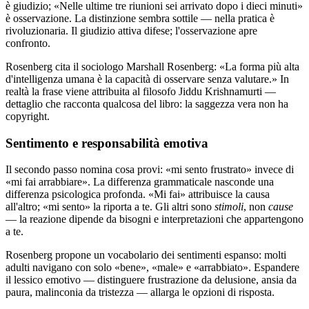
è giudizio; «Nelle ultime tre riunioni sei arrivato dopo i dieci minuti»
è osservazione. La distinzione sembra sottile — nella pratica è
rivoluzionaria. Il giudizio attiva difese; l'osservazione apre
confronto.
Rosenberg cita il sociologo Marshall Rosenberg: «La forma più alta
d'intelligenza umana è la capacità di osservare senza valutare.» In
realtà la frase viene attribuita al filosofo Jiddu Krishnamurti —
dettaglio che racconta qualcosa del libro: la saggezza vera non ha
copyright.
Sentimento e responsabilità emotiva
Il secondo passo nomina cosa provi: «mi sento frustrato» invece di
«mi fai arrabbiare». La differenza grammaticale nasconde una
differenza psicologica profonda. «Mi fai» attribuisce la causa
all'altro; «mi sento» la riporta a te. Gli altri sono
stimoli
, non
cause
— la reazione dipende da bisogni e interpretazioni che appartengono
a te.
Rosenberg propone un vocabolario dei sentimenti espanso: molti
adulti navigano con solo «bene», «male» e «arrabbiato». Espandere
il lessico emotivo — distinguere frustrazione da delusione, ansia da
paura, malinconia da tristezza — allarga le opzioni di risposta.