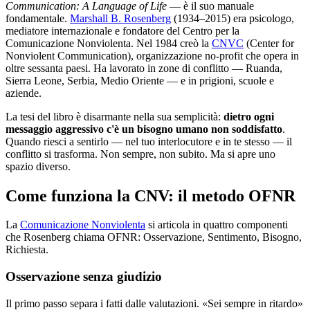
Communication: A Language of Life
— è il suo manuale
fondamentale.
Marshall B. Rosenberg
(1934–2015) era psicologo,
mediatore internazionale e fondatore del Centro per la
Comunicazione Nonviolenta. Nel 1984 creò la
CNVC
(Center for
Nonviolent Communication), organizzazione no-profit che opera in
oltre sessanta paesi. Ha lavorato in zone di conflitto — Ruanda,
Sierra Leone, Serbia, Medio Oriente — e in prigioni, scuole e
aziende.
La tesi del libro è disarmante nella sua semplicità:
dietro ogni
messaggio aggressivo c'è un bisogno umano non soddisfatto
.
Quando riesci a sentirlo — nel tuo interlocutore e in te stesso — il
conflitto si trasforma. Non sempre, non subito. Ma si apre uno
spazio diverso.
Come funziona la CNV: il metodo OFNR
La
Comunicazione Nonviolenta
si articola in quattro componenti
che Rosenberg chiama OFNR: Osservazione, Sentimento, Bisogno,
Richiesta.
Osservazione senza giudizio
Il primo passo separa i fatti dalle valutazioni. «Sei sempre in ritardo»