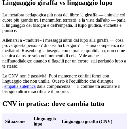
Linguaggio giraffa vs linguaggio lupo
La metafora pedagogica più nota del libro: la
giraffa
— animale col
cuore più grande tra i mammiferi terrestri, e la vista dall'alto — parla
il linguaggio dei bisogni e dell'empatia. Il
lupo
giudica, etichetta e
punisce.
Allenarsi a «tradurre» i messaggi altrui dal lupo alla giraffa — cosa
prova questa persona? di cosa ha bisogno? — è una competenza da
mediatori. Rosenberg la insegna come pratica quotidiana, non come
tecnica da usare solo nei momenti di crisi. Vale anche
nell'autodialogo: quando ti flagelli per un errore, stai parlando lupo a
te stesso.
La CNV non è passività. Puoi mantenere confini fermi con
linguaggio che non umilia. Questo è l'equilibrio che distingue
l'
empatia autentica
dalla compiacenza — il confine tra ascoltare il
bisogno altrui e sacrificare il proprio.
CNV in pratica: dove cambia tutto
Linguaggio
Situazione
Linguaggio giraffa (CNV)
lupo