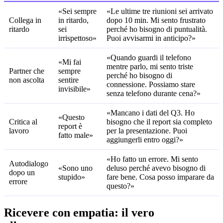
«Sei sempre
«Le ultime tre riunioni sei arrivato
Collega in
in ritardo,
dopo 10 min. Mi sento frustrato
ritardo
sei
perché ho bisogno di puntualità.
irrispettoso»
Puoi avvisarmi in anticipo?»
«Quando guardi il telefono
«Mi fai
mentre parlo, mi sento triste
Partner che
sempre
perché ho bisogno di
non ascolta
sentire
connessione. Possiamo stare
invisibile»
senza telefono durante cena?»
«Mancano i dati del Q3. Ho
«Questo
Critica al
bisogno che il report sia completo
report è
lavoro
per la presentazione. Puoi
fatto male»
aggiungerli entro oggi?»
«Ho fatto un errore. Mi sento
Autodialogo
«Sono uno
deluso perché avevo bisogno di
dopo un
stupido»
fare bene. Cosa posso imparare da
errore
questo?»
Ricevere con empatia: il vero