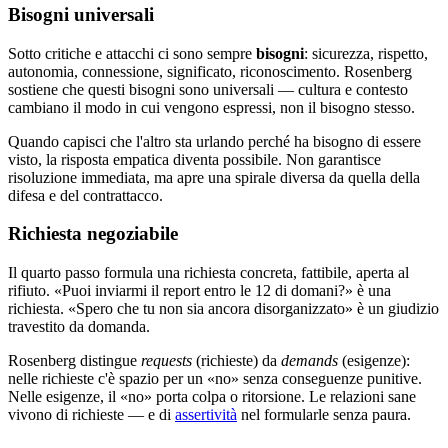
Bisogni universali
Sotto critiche e attacchi ci sono sempre
bisogni
: sicurezza, rispetto,
autonomia, connessione, significato, riconoscimento. Rosenberg
sostiene che questi bisogni sono universali — cultura e contesto
cambiano il modo in cui vengono espressi, non il bisogno stesso.
Quando capisci che l'altro sta urlando perché ha bisogno di essere
visto, la risposta empatica diventa possibile. Non garantisce
risoluzione immediata, ma apre una spirale diversa da quella della
difesa e del contrattacco.
Richiesta negoziabile
Il quarto passo formula una richiesta concreta, fattibile, aperta al
rifiuto. «Puoi inviarmi il report entro le 12 di domani?» è una
richiesta. «Spero che tu non sia ancora disorganizzato» è un giudizio
travestito da domanda.
Rosenberg distingue
requests
(richieste) da
demands
(esigenze):
nelle richieste c'è spazio per un «no» senza conseguenze punitive.
Nelle esigenze, il «no» porta colpa o ritorsione. Le relazioni sane
vivono di richieste — e di
assertività
nel formularle senza paura.