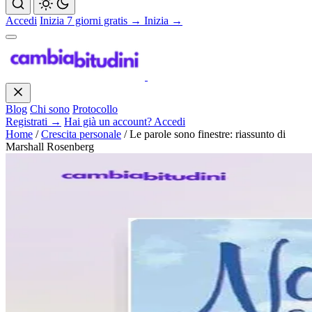
Accedi
Inizia 7 giorni gratis →
Inizia →
Blog
Chi sono
Protocollo
Registrati →
Hai già un account? Accedi
Home
/
Crescita personale
/
Le parole sono finestre: riassunto di
Marshall Rosenberg