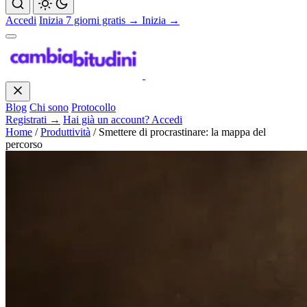
Accedi
Inizia 7 giorni gratis →
Inizia →
Blog
Chi sono
Protocollo
Registrati →
Hai già un account? Accedi
Home
/
Produttività
/
Smettere di procrastinare: la mappa del
percorso