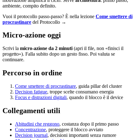
motivazione amplifica il ciclo. Serve
architettura
: primo passo,
ambiente, compito definito.
Vuoi il protocollo passo-passo? È nella lezione
Come smettere di
procrastinare
del Protocollo →
Micro-azione oggi
Scrivi la
micro-azione da 2 minuti
(apri il file, non «finisci il
progetto»). Falla subito dopo un gesto fisso. Poi valuta se
continuare.
Percorso in ordine
Come smettere di procrastinare
, guida pillar del cluster
Decision fatigue
, troppe scelte consumano energia
Focus e distrazioni digitali
, quando il blocco è il device
Collegamenti utili
Abitudini che reggono
, costanza dopo il primo passo
Concentrazione
, proteggere il blocco avviato
Decision journal
, decisioni importanti senza rumore