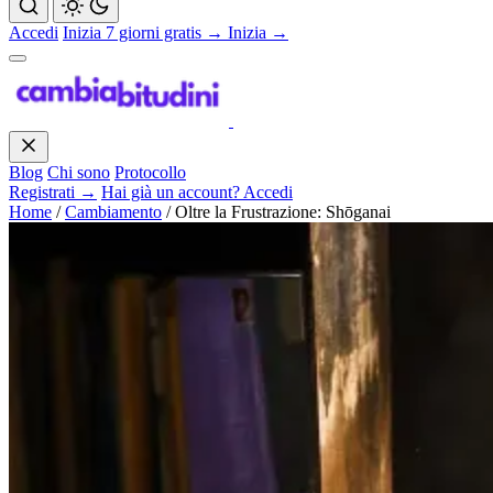
Accedi
Inizia 7 giorni gratis →
Inizia →
Blog
Chi sono
Protocollo
Registrati →
Hai già un account? Accedi
Home
/
Cambiamento
/
Oltre la Frustrazione: Shōganai