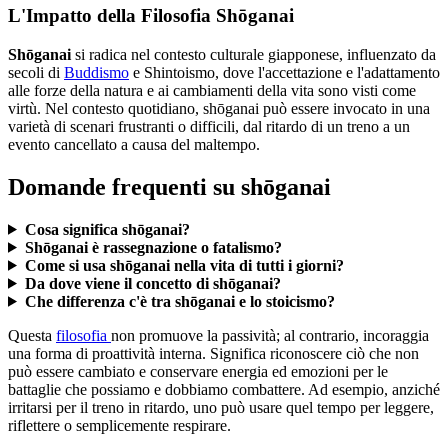
L'Impatto della Filosofia Shōganai
Shōganai
si radica nel contesto culturale giapponese, influenzato da
secoli di
Buddismo
e Shintoismo, dove l'accettazione e l'adattamento
alle forze della natura e ai cambiamenti della vita sono visti come
virtù. Nel contesto quotidiano, shōganai può essere invocato in una
varietà di scenari frustranti o difficili, dal ritardo di un treno a un
evento cancellato a causa del maltempo.
Domande frequenti su shōganai
Cosa significa shōganai?
Shōganai è rassegnazione o fatalismo?
Come si usa shōganai nella vita di tutti i giorni?
Da dove viene il concetto di shōganai?
Che differenza c'è tra shōganai e lo stoicismo?
Questa
filosofia
non promuove la passività; al contrario, incoraggia
una forma di proattività interna. Significa riconoscere ciò che non
può essere cambiato e conservare energia ed emozioni per le
battaglie che possiamo e dobbiamo combattere. Ad esempio, anziché
irritarsi per il treno in ritardo, uno può usare quel tempo per leggere,
riflettere o semplicemente respirare.