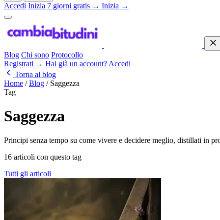
Accedi
Inizia 7 giorni gratis →
Inizia →
Blog
Chi sono
Protocollo
Registrati →
Hai già un account? Accedi
Torna al blog
Home
/
Blog
/
Saggezza
Tag
Saggezza
Principi senza tempo su come vivere e decidere meglio, distillati in pro
16 articoli con questo tag
Tutti gli articoli