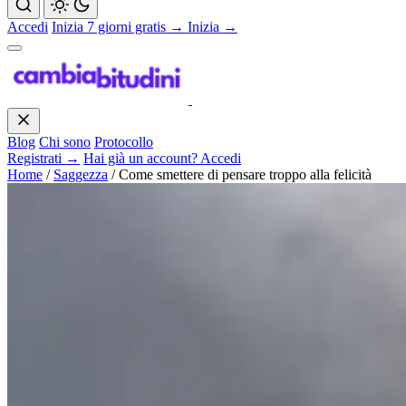
Accedi
Inizia 7 giorni gratis →
Inizia →
Blog
Chi sono
Protocollo
Registrati →
Hai già un account? Accedi
Home
/
Saggezza
/
Come smettere di pensare troppo alla felicità