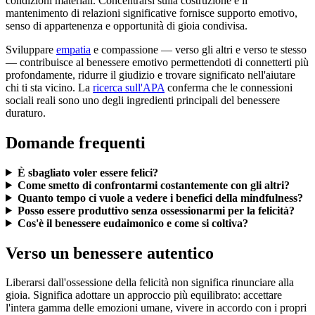
condizioni materiali. Concentrarsi sulla costruzione e il
mantenimento di relazioni significative fornisce supporto emotivo,
senso di appartenenza e opportunità di gioia condivisa.
Sviluppare
empatia
e compassione — verso gli altri e verso te stesso
— contribuisce al benessere emotivo permettendoti di connetterti più
profondamente, ridurre il giudizio e trovare significato nell'aiutare
chi ti sta vicino. La
ricerca sull'APA
conferma che le connessioni
sociali reali sono uno degli ingredienti principali del benessere
duraturo.
Domande frequenti
È sbagliato voler essere felici?
Come smetto di confrontarmi costantemente con gli altri?
Quanto tempo ci vuole a vedere i benefici della mindfulness?
Posso essere produttivo senza ossessionarmi per la felicità?
Cos'è il benessere eudaimonico e come si coltiva?
Verso un benessere autentico
Liberarsi dall'ossessione della felicità non significa rinunciare alla
gioia. Significa adottare un approccio più equilibrato: accettare
l'intera gamma delle emozioni umane, vivere in accordo con i propri