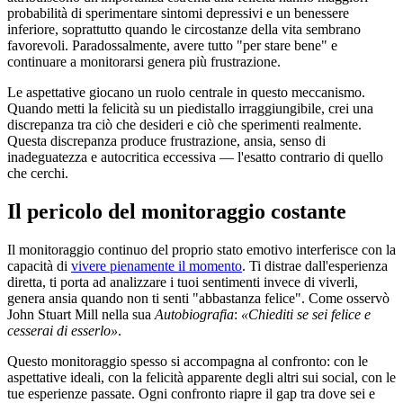
probabilità di sperimentare sintomi depressivi e un benessere
inferiore, soprattutto quando le circostanze della vita sembrano
favorevoli. Paradossalmente, avere tutto "per stare bene" e
continuare a monitorarsi genera più frustrazione.
Le aspettative giocano un ruolo centrale in questo meccanismo.
Quando metti la felicità su un piedistallo irraggiungibile, crei una
discrepanza tra ciò che desideri e ciò che sperimenti realmente.
Questa discrepanza produce frustrazione, ansia, senso di
inadeguatezza e autocritica eccessiva — l'esatto contrario di quello
che cerchi.
Il pericolo del monitoraggio costante
Il monitoraggio continuo del proprio stato emotivo interferisce con la
capacità di
vivere pienamente il momento
. Ti distrae dall'esperienza
diretta, ti porta ad analizzare i tuoi sentimenti invece di viverli,
genera ansia quando non ti senti "abbastanza felice". Come osservò
John Stuart Mill nella sua
Autobiografia
:
«Chiediti se sei felice e
cesserai di esserlo»
.
Questo monitoraggio spesso si accompagna al confronto: con le
aspettative ideali, con la felicità apparente degli altri sui social, con le
tue esperienze passate. Ogni confronto riapre il gap tra dove sei e