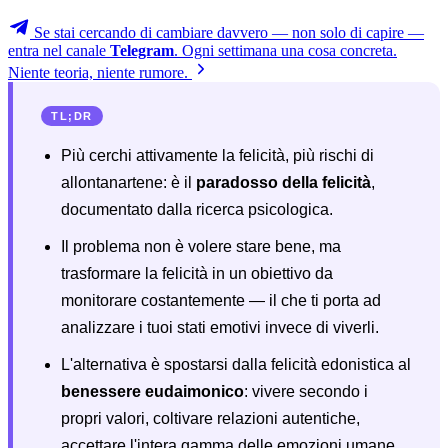
Se stai cercando di cambiare davvero — non solo di capire —
entra nel canale
Telegram
. Ogni settimana una cosa concreta.
Niente teoria, niente rumore.
TL;DR
Più cerchi attivamente la felicità, più rischi di
allontanartene: è il
paradosso della felicità
,
documentato dalla ricerca psicologica.
Il problema non è volere stare bene, ma
trasformare la felicità in un obiettivo da
monitorare costantemente — il che ti porta ad
analizzare i tuoi stati emotivi invece di viverli.
L'alternativa è spostarsi dalla felicità edonistica al
benessere eudaimonico
: vivere secondo i
propri valori, coltivare relazioni autentiche,
accettare l'intera gamma delle emozioni umane.