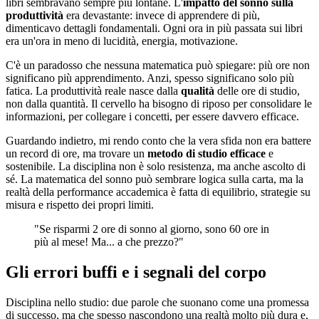
libri sembravano sempre più lontane. L'
impatto del sonno sulla
produttività
era devastante: invece di apprendere di più,
dimenticavo dettagli fondamentali. Ogni ora in più passata sui libri
era un'ora in meno di lucidità, energia, motivazione.
C'è un paradosso che nessuna matematica può spiegare: più ore non
significano più apprendimento. Anzi, spesso significano solo più
fatica. La produttività reale nasce dalla
qualità
delle ore di studio,
non dalla quantità. Il cervello ha bisogno di riposo per consolidare le
informazioni, per collegare i concetti, per essere davvero efficace.
Guardando indietro, mi rendo conto che la vera sfida non era battere
un record di ore, ma trovare un
metodo di studio efficace
e
sostenibile. La disciplina non è solo resistenza, ma anche ascolto di
sé. La matematica del sonno può sembrare logica sulla carta, ma la
realtà della performance accademica è fatta di equilibrio, strategie su
misura e rispetto dei propri limiti.
"Se risparmi 2 ore di sonno al giorno, sono 60 ore in
più al mese! Ma... a che prezzo?"
Gli errori buffi e i segnali del corpo
Disciplina nello studio: due parole che suonano come una promessa
di successo, ma che spesso nascondono una realtà molto più dura e,