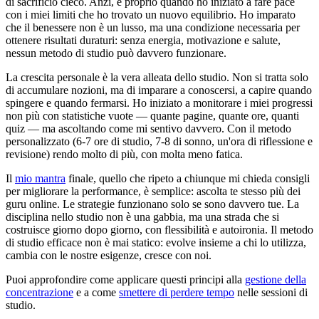
di sacrificio cieco. Anzi, è proprio quando ho iniziato a fare pace
con i miei limiti che ho trovato un nuovo equilibrio. Ho imparato
che il benessere non è un lusso, ma una condizione necessaria per
ottenere risultati duraturi: senza energia, motivazione e salute,
nessun metodo di studio può davvero funzionare.
La crescita personale è la vera alleata dello studio. Non si tratta solo
di accumulare nozioni, ma di imparare a conoscersi, a capire quando
spingere e quando fermarsi. Ho iniziato a monitorare i miei progressi
non più con statistiche vuote — quante pagine, quante ore, quanti
quiz — ma ascoltando come mi sentivo davvero. Con il metodo
personalizzato (6-7 ore di studio, 7-8 di sonno, un'ora di riflessione e
revisione) rendo molto di più, con molta meno fatica.
Il
mio mantra
finale, quello che ripeto a chiunque mi chieda consigli
per migliorare la performance, è semplice: ascolta te stesso più dei
guru online. Le strategie funzionano solo se sono davvero tue. La
disciplina nello studio non è una gabbia, ma una strada che si
costruisce giorno dopo giorno, con flessibilità e autoironia. Il metodo
di studio efficace non è mai statico: evolve insieme a chi lo utilizza,
cambia con le nostre esigenze, cresce con noi.
Puoi approfondire come applicare questi principi alla
gestione della
concentrazione
e a come
smettere di perdere tempo
nelle sessioni di
studio.