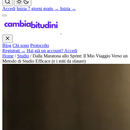
Accedi
Inizia 7 giorni gratis →
Inizia →
Blog
Chi sono
Protocollo
Registrati →
Hai già un account? Accedi
Home
/
Studio
/
Dalla Maratona allo Sprint: Il Mio Viaggio Verso un
Metodo di Studio Efficace (e i miti da sfatare)