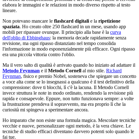
elabora le immagini e le relazioni in modo diverso rispetto al testo
lineare.
Non potevano mancare le
flashcard digitali
e la
ripetizione
spaziata
. Ho creato oltre 250 flashcard in un mese, usando app
mobili per ripassare ovunque. Il principio alla base è la
curva
dell'oblio di Ebbinghaus
: la memoria decade rapidamente senza
revisione, ma ogni ripasso distanziato nel tempo consolida
l'informazione in modo esponenzialmente più efficace. Ogni ripasso
era una piccola vittoria contro l'oblio.
Ma il vero salto di qualità è arrivato quando ho iniziato ad adattare il
Metodo Feynman
e il
Metodo Cornell
al mio stile.
Richard
Feynman
, fisico e premio Nobel, sosteneva che spiegare un concetto
a voce alta come se lo insegnassi a qualcuno è il test definitivo della
comprensione: dove ti blocchi, lì c'è la lacuna. Il Metodo Cornell
invece struttura le note in modo ordinato, rendendo la revisione più
rapida e consapevole. Eppure, non tutto funzionava sempre: a volte
la frustrazione prendeva il sopravvento, ma era proprio lì che la
curiosità mi spingeva a sperimentare ancora.
Ho imparato che non esiste una formula magica. Mescolare tecniche
vecchie e nuove, personalizzare ogni metodo, è la vera chiave. Le
tecniche di studio efficaci diventano davvero potenti solo quando le
fai tue.