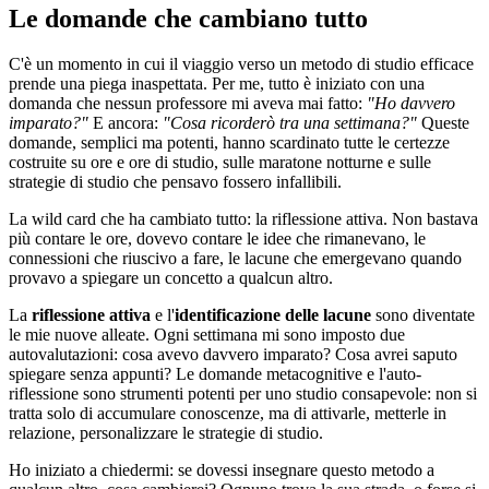
Le domande che cambiano tutto
C'è un momento in cui il viaggio verso un metodo di studio efficace
prende una piega inaspettata. Per me, tutto è iniziato con una
domanda che nessun professore mi aveva mai fatto:
"Ho davvero
imparato?"
E ancora:
"Cosa ricorderò tra una settimana?"
Queste
domande, semplici ma potenti, hanno scardinato tutte le certezze
costruite su ore e ore di studio, sulle maratone notturne e sulle
strategie di studio che pensavo fossero infallibili.
La wild card che ha cambiato tutto: la riflessione attiva. Non bastava
più contare le ore, dovevo contare le idee che rimanevano, le
connessioni che riuscivo a fare, le lacune che emergevano quando
provavo a spiegare un concetto a qualcun altro.
La
riflessione attiva
e l'
identificazione delle lacune
sono diventate
le mie nuove alleate. Ogni settimana mi sono imposto due
autovalutazioni: cosa avevo davvero imparato? Cosa avrei saputo
spiegare senza appunti? Le domande metacognitive e l'auto-
riflessione sono strumenti potenti per uno studio consapevole: non si
tratta solo di accumulare conoscenze, ma di attivarle, metterle in
relazione, personalizzare le strategie di studio.
Ho iniziato a chiedermi: se dovessi insegnare questo metodo a