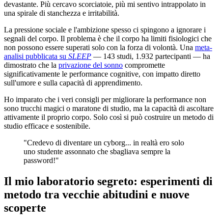
devastante. Più cercavo scorciatoie, più mi sentivo intrappolato in
una spirale di stanchezza e irritabilità.
La pressione sociale e l'ambizione spesso ci spingono a ignorare i
segnali del corpo. Il problema è che il corpo ha limiti fisiologici che
non possono essere superati solo con la forza di volontà. Una
meta-
analisi pubblicata su
SLEEP
— 143 studi, 1.932 partecipanti — ha
dimostrato che la
privazione del sonno
compromette
significativamente le performance cognitive, con impatto diretto
sull'umore e sulla capacità di apprendimento.
Ho imparato che i veri consigli per migliorare la performance non
sono trucchi magici o maratone di studio, ma la capacità di ascoltare
attivamente il proprio corpo. Solo così si può costruire un metodo di
studio efficace e sostenibile.
"Credevo di diventare un cyborg... in realtà ero solo
uno studente assonnato che sbagliava sempre la
password!"
Il mio laboratorio segreto: esperimenti di
metodo tra vecchie abitudini e nuove
scoperte