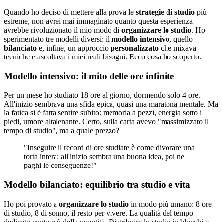
Quando ho deciso di mettere alla prova le
strategie di studio
più
estreme, non avrei mai immaginato quanto questa esperienza
avrebbe rivoluzionato il mio modo di
organizzare lo studio
. Ho
sperimentato tre modelli diversi: il
modello intensivo
, quello
bilanciato
e, infine, un approccio
personalizzato
che mixava
tecniche e ascoltava i miei reali bisogni. Ecco cosa ho scoperto.
Modello intensivo: il mito delle ore infinite
Per un mese ho studiato 18 ore al giorno, dormendo solo 4 ore.
All'inizio sembrava una sfida epica, quasi una maratona mentale. Ma
la fatica si è fatta sentire subito: memoria a pezzi, energia sotto i
piedi, umore altalenante. Certo, sulla carta avevo "massimizzato il
tempo di studio", ma a quale prezzo?
"Inseguire il record di ore studiate è come divorare una
torta intera: all'inizio sembra una buona idea, poi ne
paghi le conseguenze!"
Modello bilanciato: equilibrio tra studio e vita
Ho poi provato a
organizzare lo studio
in modo più umano: 8 ore
di studio, 8 di sonno, il resto per vivere. La qualità del tempo
dedicato conta più della quantità. Distribuire lo studio in blocchi e