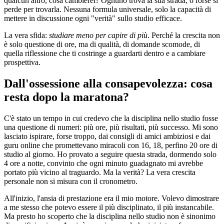
qualcun altro, cosa cambierei? Ognuno trova la sua strada, o forse si
perde per trovarla. Nessuna formula universale, solo la capacità di
mettere in discussione ogni "verità" sullo studio efficace.
La vera sfida:
studiare meno per capire di più
. Perché la crescita non
è solo questione di ore, ma di qualità, di domande scomode, di
quella riflessione che ti costringe a guardarti dentro e a cambiare
prospettiva.
Dall'ossessione alla consapevolezza: cosa
resta dopo la maratona?
C'è stato un tempo in cui credevo che la disciplina nello studio fosse
una questione di numeri: più ore, più risultati, più successo. Mi sono
lasciato ispirare, forse troppo, dai consigli di amici ambiziosi e dai
guru online che promettevano miracoli con 16, 18, perfino 20 ore di
studio al giorno. Ho provato a seguire questa strada, dormendo solo
4 ore a notte, convinto che ogni minuto guadagnato mi avrebbe
portato più vicino al traguardo. Ma la verità? La vera crescita
personale non si misura con il cronometro.
All'inizio, l'ansia di prestazione era il mio motore. Volevo dimostrare
a me stesso che potevo essere il più disciplinato, il più instancabile.
Ma presto ho scoperto che la disciplina nello studio non è sinonimo