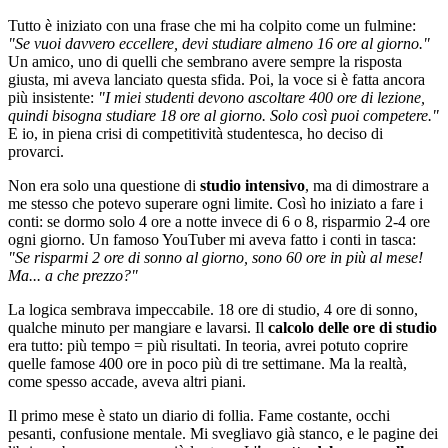
Tutto è iniziato con una frase che mi ha colpito come un fulmine:
"Se vuoi davvero eccellere, devi studiare almeno 16 ore al giorno."
Un amico, uno di quelli che sembrano avere sempre la risposta
giusta, mi aveva lanciato questa sfida. Poi, la voce si è fatta ancora
più insistente:
"I miei studenti devono ascoltare 400 ore di lezione,
quindi bisogna studiare 18 ore al giorno. Solo così puoi competere."
E io, in piena crisi di competitività studentesca, ho deciso di
provarci.
Non era solo una questione di
studio intensivo
, ma di dimostrare a
me stesso che potevo superare ogni limite. Così ho iniziato a fare i
conti: se dormo solo 4 ore a notte invece di 6 o 8, risparmio 2-4 ore
ogni giorno. Un famoso YouTuber mi aveva fatto i conti in tasca:
"Se risparmi 2 ore di sonno al giorno, sono 60 ore in più al mese!
Ma... a che prezzo?"
La logica sembrava impeccabile. 18 ore di studio, 4 ore di sonno,
qualche minuto per mangiare e lavarsi. Il
calcolo delle ore di studio
era tutto: più tempo = più risultati. In teoria, avrei potuto coprire
quelle famose 400 ore in poco più di tre settimane. Ma la realtà,
come spesso accade, aveva altri piani.
Il primo mese è stato un diario di follia. Fame costante, occhi
pesanti, confusione mentale. Mi svegliavo già stanco, e le pagine dei