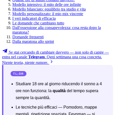
Modello intensivo: il mito delle ore infinite
Modello bilanciato: equilibrio tra studio e vita
Modello personalizzato: il mio mix vincente
I veri indicatori di efficacia
Le domande che cambiano tutto
Dall'ossessione alla consapevolezza: cosa resta dopo la
maratona?
Domande frequenti
Dalla maratona allo sprint
Se stai cercando di cambiare davvero — non solo di capire —
entra nel canale
Telegram
. Ogni settimana una cosa concreta.
Niente teoria, niente rumore.
TL;DR
Studiare 18 ore al giorno riducendo il sonno a 4
ore non funziona: la
qualità
del tempo supera
sempre la quantità.
Le tecniche più efficaci — Pomodoro, mappe
mentali, ripetizione spaziata, Feynman — si