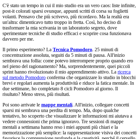
C'è stato un tempo in cui il mio studio era un vero caos: liste infinite,
post-it colorati sparsi ovunque, appunti scritti di corsa su foglietti
volanti. Pensavo che più scrivevo, più ricordavo. Ma la realtà era
un'altra: dimenticavo tutto troppo in fretta. Così, ho deciso di
trasformare la mia scrivania in un laboratorio segreto, dove
sperimentare tecniche di studio efficaci e scoprire cosa funzionava
davvero per me.
Il primo esperimento? La
Tecnica Pomodoro
. 25 minuti di
concentrazione assoluta, seguiti da 5 minuti di pausa. All'inizio
sembrava una follia: come potevo interrompere proprio quando ero
nel pieno del ragionamento? Ma, sorprendentemente, quei piccoli
sprint hanno rivoluzionato il mio apprendimento attivo. La
ricerca
sul metodo Pomodoro
conferma che organizzare lo studio in blocchi
brevi e regolari aumenta la produttività e riduce la fatica mentale. In
due settimane, ho completato 8 cicli Pomodoro al giorno. Il
risultato? Meno stress, più risultati.
Poi sono arrivate le
mappe mentali
. All'inizio, collegare concetti
sparsi mi sembrava una perdita di tempo. Ma, dopo qualche
tentativo, ho scoperto che visualizzare le informazioni mi aiutava a
vedere connessioni che prima ignoravo. Tre sessioni di mappe
mentali a settimana hanno reso i miei appunti più chiari e la
memorizzazione più semplice: la rappresentazione visiva dei concetti
favorisce la comprensione profonda e la creatività, perché il cervello