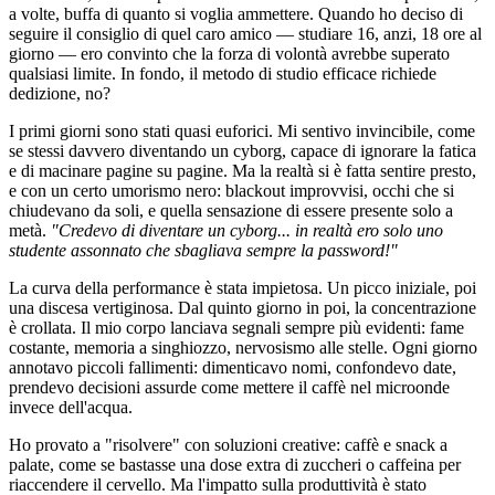
a volte, buffa di quanto si voglia ammettere. Quando ho deciso di
seguire il consiglio di quel caro amico — studiare 16, anzi, 18 ore al
giorno — ero convinto che la forza di volontà avrebbe superato
qualsiasi limite. In fondo, il metodo di studio efficace richiede
dedizione, no?
I primi giorni sono stati quasi euforici. Mi sentivo invincibile, come
se stessi davvero diventando un cyborg, capace di ignorare la fatica
e di macinare pagine su pagine. Ma la realtà si è fatta sentire presto,
e con un certo umorismo nero: blackout improvvisi, occhi che si
chiudevano da soli, e quella sensazione di essere presente solo a
metà.
"Credevo di diventare un cyborg... in realtà ero solo uno
studente assonnato che sbagliava sempre la password!"
La curva della performance è stata impietosa. Un picco iniziale, poi
una discesa vertiginosa. Dal quinto giorno in poi, la concentrazione
è crollata. Il mio corpo lanciava segnali sempre più evidenti: fame
costante, memoria a singhiozzo, nervosismo alle stelle. Ogni giorno
annotavo piccoli fallimenti: dimenticavo nomi, confondevo date,
prendevo decisioni assurde come mettere il caffè nel microonde
invece dell'acqua.
Ho provato a "risolvere" con soluzioni creative: caffè e snack a
palate, come se bastasse una dose extra di zuccheri o caffeina per
riaccendere il cervello. Ma l'impatto sulla produttività è stato