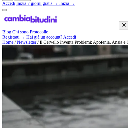
Accedi
Inizia 7 giorni gratis →
Inizia →
Blog
Chi sono
Protocollo
Registrati →
Hai già un account? Accedi
Home
/
Newsletter
/
Il Cervello Inventa Problemi: Apofenia, Ansia 