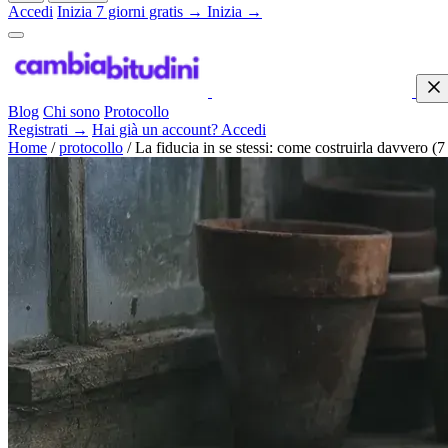
Accedi
Inizia 7 giorni gratis →
Inizia →
Blog
Chi sono
Protocollo
Registrati →
Hai già un account? Accedi
Home
/
protocollo
/
La fiducia in se stessi: come costruirla davvero (7