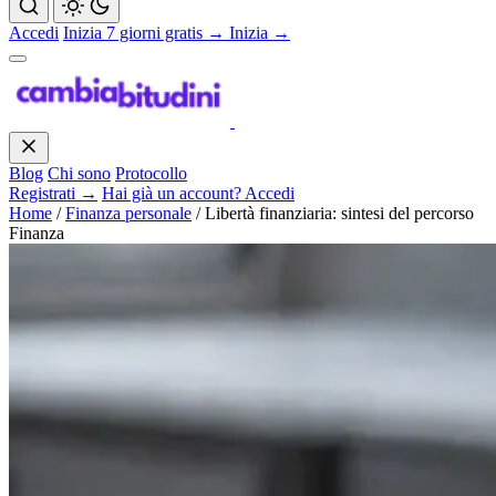
Accedi
Inizia 7 giorni gratis →
Inizia →
Blog
Chi sono
Protocollo
Registrati →
Hai già un account? Accedi
Home
/
Finanza personale
/
Libertà finanziaria: sintesi del percorso
Finanza