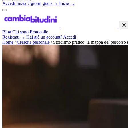
Accedi
Inizia 7 giorni gratis →
Inizia →
Blog
Chi sono
Protocollo
Registrati →
Hai già un account? Accedi
Home
/
Crescita personale
/
Stoicismo pratico: la mappa del percorso (