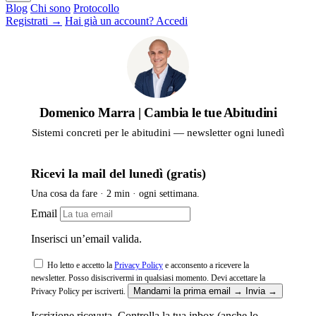
Blog
Chi sono
Protocollo
Registrati →
Hai già un account? Accedi
Domenico Marra | Cambia le tue Abitudini
Sistemi concreti per le abitudini — newsletter ogni lunedì
Ricevi la mail del lunedì (gratis)
Una cosa da fare · 2 min · ogni settimana.
Email
Inserisci un’email valida.
Ho letto e accetto la
Privacy Policy
e acconsento a ricevere la
newsletter. Posso disiscrivermi in qualsiasi momento.
Devi accettare la
Mandami la prima email →
Invia →
Privacy Policy per iscriverti.
Iscrizione ricevuta. Controlla la tua inbox (anche lo