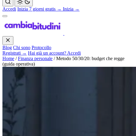
Accedi
Inizia 7 giorni gratis →
Inizia →
Blog
Chi sono
Protocollo
Registrati →
Hai già un account? Accedi
Home
/
Finanza personale
/
Metodo 50/30/20: budget che regge
(guida operativa)