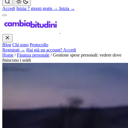
Accedi
Inizia 7 giorni gratis →
Inizia →
Blog
Chi sono
Protocollo
Registrati →
Hai già un account? Accedi
Home
/
Finanza personale
/
Gestione spese personali: vedere dove
finiscono i soldi