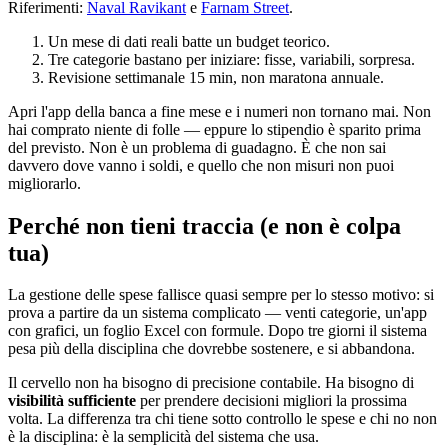
Riferimenti:
Naval Ravikant
e
Farnam Street
.
Un mese di dati reali batte un budget teorico.
Tre categorie bastano per iniziare: fisse, variabili, sorpresa.
Revisione settimanale 15 min, non maratona annuale.
Apri l'app della banca a fine mese e i numeri non tornano mai. Non
hai comprato niente di folle — eppure lo stipendio è sparito prima
del previsto. Non è un problema di guadagno. È che non sai
davvero dove vanno i soldi, e quello che non misuri non puoi
migliorarlo.
Perché non tieni traccia (e non è colpa
tua)
La gestione delle spese fallisce quasi sempre per lo stesso motivo: si
prova a partire da un sistema complicato — venti categorie, un'app
con grafici, un foglio Excel con formule. Dopo tre giorni il sistema
pesa più della disciplina che dovrebbe sostenere, e si abbandona.
Il cervello non ha bisogno di precisione contabile. Ha bisogno di
visibilità sufficiente
per prendere decisioni migliori la prossima
volta. La differenza tra chi tiene sotto controllo le spese e chi no non
è la disciplina: è la semplicità del sistema che usa.