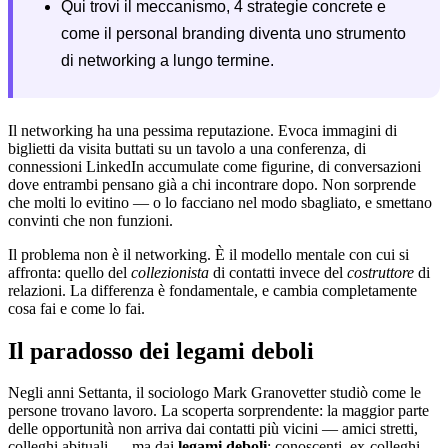
Qui trovi il meccanismo, 4 strategie concrete e
come il personal branding diventa uno strumento
di networking a lungo termine.
Il networking ha una pessima reputazione. Evoca immagini di
biglietti da visita buttati su un tavolo a una conferenza, di
connessioni LinkedIn accumulate come figurine, di conversazioni
dove entrambi pensano già a chi incontrare dopo. Non sorprende
che molti lo evitino — o lo facciano nel modo sbagliato, e smettano
convinti che non funzioni.
Il problema non è il networking. È il modello mentale con cui si
affronta: quello del
collezionista
di contatti invece del
costruttore
di
relazioni. La differenza è fondamentale, e cambia completamente
cosa fai e come lo fai.
Il paradosso dei legami deboli
Negli anni Settanta, il sociologo Mark Granovetter studiò come le
persone trovano lavoro. La scoperta sorprendente: la maggior parte
delle opportunità non arriva dai contatti più vicini — amici stretti,
colleghi abituali — ma dai
legami deboli
: conoscenti, ex-colleghi,