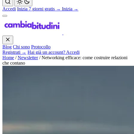
Accedi
Inizia 7 giorni gratis →
Inizia →
Blog
Chi sono
Protocollo
Registrati →
Hai già un account? Accedi
Home
/
Newsletter
/
Networking efficace: come costruire relazioni
che contano