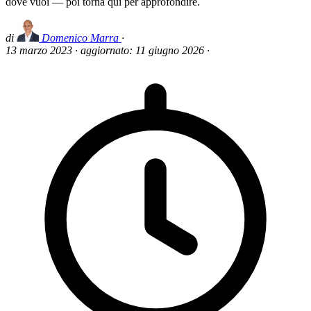
dove vuoi — poi torna qui per approfondire.
di
Domenico Marra
·
13 marzo 2023
·
aggiornato:
11 giugno 2026
·