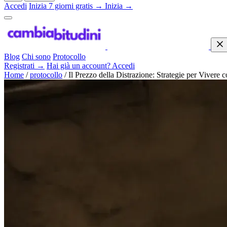
Accedi
Inizia 7 giorni gratis →
Inizia →
Blog
Chi sono
Protocollo
Registrati →
Hai già un account? Accedi
Home
/
protocollo
/
Il Prezzo della Distrazione: Strategie per Vivere 