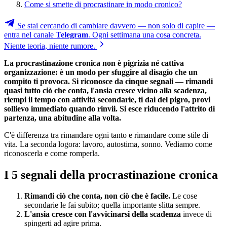
Come si smette di procrastinare in modo cronico?
Se stai cercando di cambiare davvero — non solo di capire —
entra nel canale
Telegram
. Ogni settimana una cosa concreta.
Niente teoria, niente rumore.
La procrastinazione cronica non è pigrizia né cattiva
organizzazione: è un modo per sfuggire al disagio che un
compito ti provoca. Si riconosce da cinque segnali — rimandi
quasi tutto ciò che conta, l'ansia cresce vicino alla scadenza,
riempi il tempo con attività secondarie, ti dai del pigro, provi
sollievo immediato quando rinvii. Si esce riducendo l'attrito di
partenza, una abitudine alla volta.
C'è differenza tra rimandare ogni tanto e rimandare come stile di
vita. La seconda logora: lavoro, autostima, sonno. Vediamo come
riconoscerla e come romperla.
I 5 segnali della procrastinazione cronica
Rimandi ciò che conta, non ciò che è facile.
Le cose
secondarie le fai subito; quella importante slitta sempre.
L'ansia cresce con l'avvicinarsi della scadenza
invece di
spingerti ad agire prima.