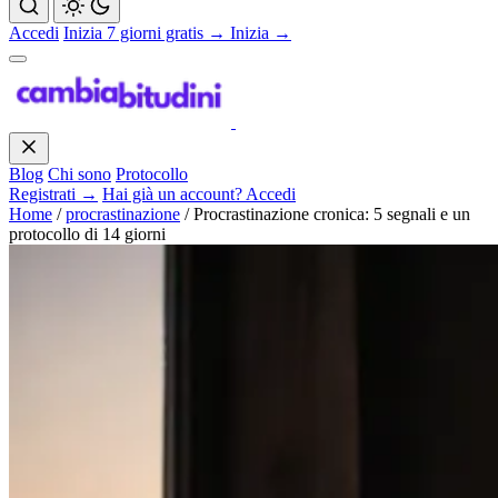
Accedi
Inizia 7 giorni gratis →
Inizia →
Blog
Chi sono
Protocollo
Registrati →
Hai già un account? Accedi
Home
/
procrastinazione
/
Procrastinazione cronica: 5 segnali e un
protocollo di 14 giorni