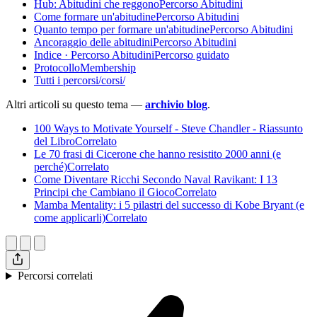
Hub: Abitudini che reggonoPercorso Abitudini
Come formare un'abitudinePercorso Abitudini
Quanto tempo per formare un'abitudinePercorso Abitudini
Ancoraggio delle abitudiniPercorso Abitudini
Indice · Percorso AbitudiniPercorso guidato
ProtocolloMembership
Tutti i percorsi/corsi/
Altri articoli su questo tema —
archivio blog
.
100 Ways to Motivate Yourself - Steve Chandler - Riassunto
del LibroCorrelato
Le 70 frasi di Cicerone che hanno resistito 2000 anni (e
perché)Correlato
Come Diventare Ricchi Secondo Naval Ravikant: I 13
Principi che Cambiano il GiocoCorrelato
Mamba Mentality: i 5 pilastri del successo di Kobe Bryant (e
come applicarli)Correlato
Percorsi correlati