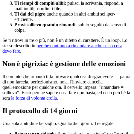
Ti riempi di compiti-alibi:
pulisci la scrivania, rispondi a
mail inutili, riordini i file.
Ti dai del pigro
anche quando in altri ambiti sei iper-
efficiente.
Provi sollievo quando rimandi
, subito seguito da senso di
colpa.
Se ti ritrovi in tre o più, non è un difetto di carattere. È un loop. Lo
stesso descritto in
perché continuo a rimandare anche se so cosa
devo fare
.
Non è pigrizia: è gestione delle emozioni
Il compito che rimandi ti fa provare qualcosa di sgradevole — paura
di non farcela, perfezionismo, noia. Rinviare cancella
quell'emozione per qualche ora. Il cervello impara: "rimandare =
sollievo". Ecco perché sapere cosa fare non basta, ed ecco perché la
sera
la forza di volontà crolla
.
Il protocollo di 14 giorni
Una sola abitudine bersaglio. Quattordici giorni. Tre regole:
Primo passo ridicolo.
Non "scrivo la relazione" ma "apro il