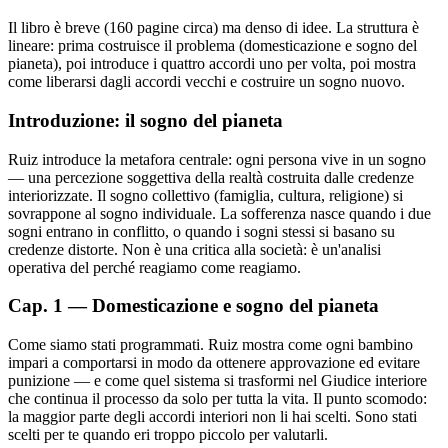
Il libro è breve (160 pagine circa) ma denso di idee. La struttura è
lineare: prima costruisce il problema (domesticazione e sogno del
pianeta), poi introduce i quattro accordi uno per volta, poi mostra
come liberarsi dagli accordi vecchi e costruire un sogno nuovo.
Introduzione: il sogno del pianeta
Ruiz introduce la metafora centrale: ogni persona vive in un sogno
— una percezione soggettiva della realtà costruita dalle credenze
interiorizzate. Il sogno collettivo (famiglia, cultura, religione) si
sovrappone al sogno individuale. La sofferenza nasce quando i due
sogni entrano in conflitto, o quando i sogni stessi si basano su
credenze distorte. Non è una critica alla società: è un'analisi
operativa del perché reagiamo come reagiamo.
Cap. 1 — Domesticazione e sogno del pianeta
Come siamo stati programmati. Ruiz mostra come ogni bambino
impari a comportarsi in modo da ottenere approvazione ed evitare
punizione — e come quel sistema si trasformi nel Giudice interiore
che continua il processo da solo per tutta la vita. Il punto scomodo:
la maggior parte degli accordi interiori non li hai scelti. Sono stati
scelti per te quando eri troppo piccolo per valutarli.