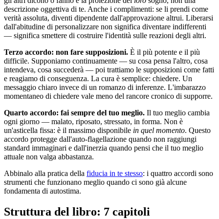
gli altri dicono o fanno è la proiezione del
loro
sogno, non una
descrizione oggettiva di te. Anche i complimenti: se li prendi come
verità assoluta, diventi dipendente dall'approvazione altrui. Liberarsi
dall'abitudine di personalizzare non significa diventare indifferenti
— significa smettere di costruire l'identità sulle reazioni degli altri.
Terzo accordo: non fare supposizioni.
È il più potente e il più
difficile. Supponiamo continuamente — su cosa pensa l'altro, cosa
intendeva, cosa succederà — poi trattiamo le supposizioni come fatti
e reagiamo di conseguenza. La cura è semplice: chiedere. Un
messaggio chiaro invece di un romanzo di inferenze. L'imbarazzo
momentaneo di chiedere vale meno del rancore cronico di supporre.
Quarto accordo: fai sempre del tuo meglio.
Il tuo meglio cambia
ogni giorno — malato, riposato, stressato, in forma. Non è
un'asticella fissa: è il massimo disponibile
in quel momento
. Questo
accordo protegge dall'auto-flagellazione quando non raggiungi
standard immaginari e dall'inerzia quando pensi che il tuo meglio
attuale non valga abbastanza.
Abbinalo alla pratica della
fiducia in te stesso
: i quattro accordi sono
strumenti che funzionano meglio quando ci sono già alcune
fondamenta di autostima.
Struttura del libro: 7 capitoli