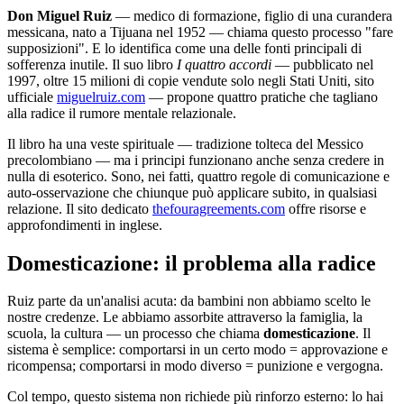
Don Miguel Ruiz
— medico di formazione, figlio di una curandera
messicana, nato a Tijuana nel 1952 — chiama questo processo "fare
supposizioni". E lo identifica come una delle fonti principali di
sofferenza inutile. Il suo libro
I quattro accordi
— pubblicato nel
1997, oltre 15 milioni di copie vendute solo negli Stati Uniti, sito
ufficiale
miguelruiz.com
— propone quattro pratiche che tagliano
alla radice il rumore mentale relazionale.
Il libro ha una veste spirituale — tradizione tolteca del Messico
precolombiano — ma i principi funzionano anche senza credere in
nulla di esoterico. Sono, nei fatti, quattro regole di comunicazione e
auto-osservazione che chiunque può applicare subito, in qualsiasi
relazione. Il sito dedicato
thefouragreements.com
offre risorse e
approfondimenti in inglese.
Domesticazione: il problema alla radice
Ruiz parte da un'analisi acuta: da bambini non abbiamo scelto le
nostre credenze. Le abbiamo assorbite attraverso la famiglia, la
scuola, la cultura — un processo che chiama
domesticazione
. Il
sistema è semplice: comportarsi in un certo modo = approvazione e
ricompensa; comportarsi in modo diverso = punizione e vergogna.
Col tempo, questo sistema non richiede più rinforzo esterno: lo hai