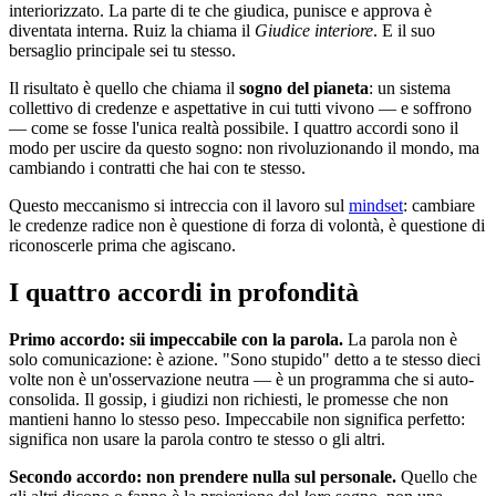
interiorizzato. La parte di te che giudica, punisce e approva è
diventata interna. Ruiz la chiama il
Giudice interiore
. E il suo
bersaglio principale sei tu stesso.
Il risultato è quello che chiama il
sogno del pianeta
: un sistema
collettivo di credenze e aspettative in cui tutti vivono — e soffrono
— come se fosse l'unica realtà possibile. I quattro accordi sono il
modo per uscire da questo sogno: non rivoluzionando il mondo, ma
cambiando i contratti che hai con te stesso.
Questo meccanismo si intreccia con il lavoro sul
mindset
: cambiare
le credenze radice non è questione di forza di volontà, è questione di
riconoscerle prima che agiscano.
I quattro accordi in profondità
Primo accordo: sii impeccabile con la parola.
La parola non è
solo comunicazione: è azione. "Sono stupido" detto a te stesso dieci
volte non è un'osservazione neutra — è un programma che si auto-
consolida. Il gossip, i giudizi non richiesti, le promesse che non
mantieni hanno lo stesso peso. Impeccabile non significa perfetto:
significa non usare la parola contro te stesso o gli altri.
Secondo accordo: non prendere nulla sul personale.
Quello che