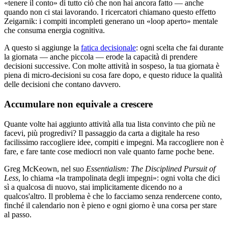
«tenere il conto» di tutto ciò che non hai ancora fatto — anche
quando non ci stai lavorando. I ricercatori chiamano questo effetto
Zeigarnik: i compiti incompleti generano un «loop aperto» mentale
che consuma energia cognitiva.
A questo si aggiunge la
fatica decisionale
: ogni scelta che fai durante
la giornata — anche piccola — erode la capacità di prendere
decisioni successive. Con molte attività in sospeso, la tua giornata è
piena di micro-decisioni su cosa fare dopo, e questo riduce la qualità
delle decisioni che contano davvero.
Accumulare non equivale a crescere
Quante volte hai aggiunto attività alla tua lista convinto che più ne
facevi, più progredivi? Il passaggio da carta a digitale ha reso
facilissimo raccogliere idee, compiti e impegni. Ma raccogliere non è
fare, e fare tante cose mediocri non vale quanto farne poche bene.
Greg McKeown, nel suo
Essentialism: The Disciplined Pursuit of
Less
, lo chiama «la trampolinata degli impegni»: ogni volta che dici
sì a qualcosa di nuovo, stai implicitamente dicendo no a
qualcos'altro. Il problema è che lo facciamo senza rendercene conto,
finché il calendario non è pieno e ogni giorno è una corsa per stare
al passo.