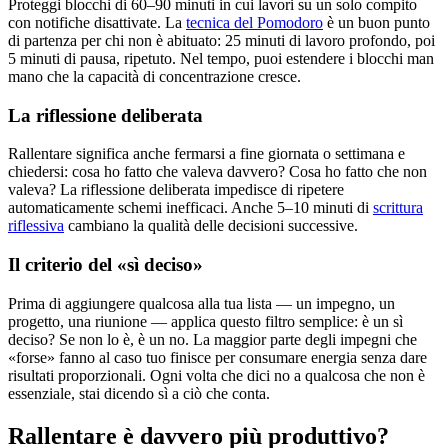
Proteggi blocchi di 60–90 minuti in cui lavori su un solo compito
con notifiche disattivate. La
tecnica del Pomodoro
è un buon punto
di partenza per chi non è abituato: 25 minuti di lavoro profondo, poi
5 minuti di pausa, ripetuto. Nel tempo, puoi estendere i blocchi man
mano che la capacità di concentrazione cresce.
La riflessione deliberata
Rallentare significa anche fermarsi a fine giornata o settimana e
chiedersi: cosa ho fatto che valeva davvero? Cosa ho fatto che non
valeva? La riflessione deliberata impedisce di ripetere
automaticamente schemi inefficaci. Anche 5–10 minuti di
scrittura
riflessiva
cambiano la qualità delle decisioni successive.
Il criterio del «sì deciso»
Prima di aggiungere qualcosa alla tua lista — un impegno, un
progetto, una riunione — applica questo filtro semplice: è un sì
deciso? Se non lo è, è un no. La maggior parte degli impegni che
«forse» fanno al caso tuo finisce per consumare energia senza dare
risultati proporzionali. Ogni volta che dici no a qualcosa che non è
essenziale, stai dicendo sì a ciò che conta.
Rallentare è davvero più produttivo?