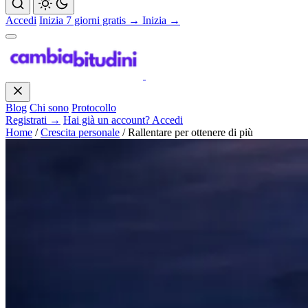
Accedi
Inizia 7 giorni gratis →
Inizia →
Blog
Chi sono
Protocollo
Registrati →
Hai già un account? Accedi
Home
/
Crescita personale
/
Rallentare per ottenere di più